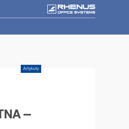
Artykuły
TNA –