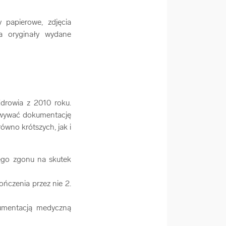
papierowe, zdjęcia
 a oryginały wydane
drowia z 2010 roku.
owywać dokumentację
równo krótszych, jak i
ego zgonu na skutek
ńczenia przez nie 2.
kumentacją medyczną