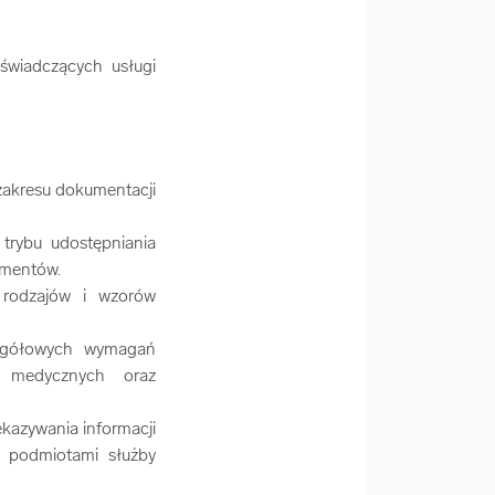
świadczących usługi
 zakresu dokumentacji
trybu udostępniania
umentów.
 rodzajów i wzorów
zegółowych wymagań
ń medycznych oraz
ekazywania informacji
y podmiotami służby