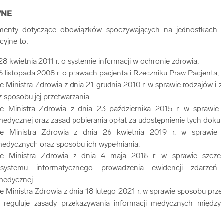
WNE
menty dotyczące obowiązków spoczywających na jednostkach 
cyjne to:
28 kwietnia 2011 r. o systemie informacji w ochronie zdrowia,
6 listopada 2008 r. o prawach pacjenta i Rzeczniku Praw Pacjenta,
 Ministra Zdrowia z dnia 21 grudnia 2010 r. w sprawie rodzajów i
 sposobu jej przetwarzania.
e Ministra Zdrowia z dnia 23 października 2015 r. w sprawie 
edycznej oraz zasad pobierania opłat za udostępnienie tych dok
ie Ministra Zdrowia z dnia 26 kwietnia 2019 r. w sprawie
dycznych oraz sposobu ich wypełniania.
ie Ministra Zdrowia z dnia 4 maja 2018 r. w sprawie szc
 systemu informatycznego prowadzenia ewidencji zdarze
medycznej.
 Ministra Zdrowia z dnia 18 lutego 2021 r. w sprawie sposobu prz
reguluje zasady przekazywania informacji medycznych międz