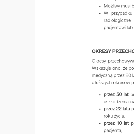
Możliwy musi 
W przypadku 
radiologiczne
pacjentowi lub
OKRESY PRZECH
Okresy przechowywa
Wskazuje ono, że p
medyczną przez 20 lat
dłuższych okresów 
przez 30 lat
pr
uszkodzenia cia
przez 22 lata
p
roku życia,
przez 10 lat
p
pacjenta,