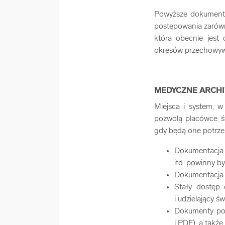
Powyższe dokumenty
postępowania zarówno
która obecnie jest 
okresów przechowywa
MEDYCZNE ARCH
Miejsca i system, 
pozwolą placówce ś
gdy będą one potrz
Dokumentacja 
itd. powinny b
Dokumentacja 
Stały dostęp
i udzielający ś
Dokumenty pow
i PDF), a takż