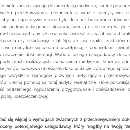
odmiotu zarządzającego dokumentacją medyczną istotne powinno
owiska przechowywania dokumentacji wraz z precyzyjnym ust
 aby po jego upływie można było dokonać brakowania dokumenta
stkie podmioty dysponują stosowną wiedzą dziedzinową w tym z
w finansowych aby takie warunki stworzyć dla zasobów archiwa
kunastu czy kilkudziesięciu lat. Spora część szpitali, zakładów 
cznych decyduje się więc na współpracę z podmiotami zewnętrz
y niszczenie dokumentacji. Wyboru takiego usługodawcy dokon
podmiotach realizujących świadczenia medyczne, które są adm
acjentów, spoczywa obowiązek dokonania pieczołowitego sprawd
iego wszystkich wymogów prawnych dotyczących przechowywani
tów. Cenną pomocą są tutaj audyty zewnętrzne, które pozwalają
ść potrzebnego wyposażenia, przygotowanie i doświadczenie, k
 polisy ubezpieczeniowej.
dzieć się więcej o wymogach związanych z przechowywaniem dok
oceny potencjalnego usługodawcy, który mógłby na twoją rze