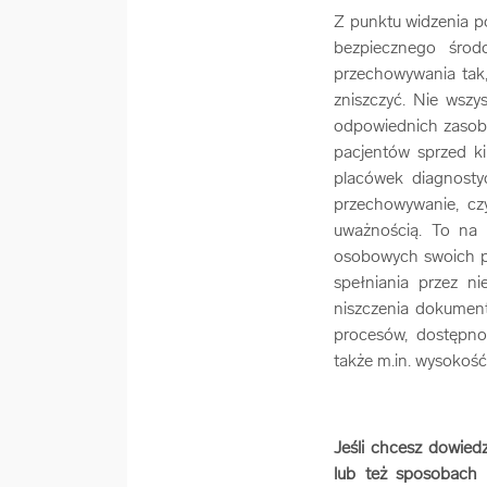
Z punktu widzenia p
bezpiecznego środ
przechowywania tak,
zniszczyć. Nie wszy
odpowiednich zasobó
pacjentów sprzed kil
placówek diagnosty
przechowywanie, cz
uważnością. To na 
osobowych swoich p
spełniania przez n
niszczenia dokumen
procesów, dostępno
także m.in. wysokość
Jeśli chcesz dowie
lub też sposobach 