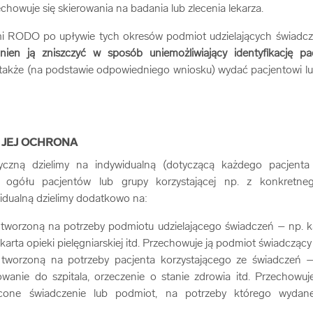
chowuje się skierowania na badania lub zlecenia lekarza.
i RODO po upływie tych okresów podmiot udzielających świadcz
nien ją zniszczyć w sposób uniemożliwiający identyfikację pa
 także (na podstawie odpowiedniego wniosku) wydać pacjentowi lu
 JEJ OCHRONA
czną dzielimy na indywidualną (dotyczącą każdego pacjenta 
 ogółu pacjentów lub grupy korzystającej np. z konkretneg
dualną dzielimy dodatkowo na:
tworzoną na potrzeby podmiotu udzielającego świadczeń – np. ka
arta opieki pielęgniarskiej itd. Przechowuje ją podmiot świadczący 
tworzoną na potrzeby pacjenta korzystającego ze świadczeń –
owanie do szpitala, orzeczenie o stanie zdrowia itd. Przechowuj
zlecone świadczenie lub podmiot, na potrzeby którego wydan
.