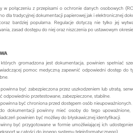
 w połączeniu z przepisami o ochronie danych osobowych (ROD
 dla tradycyjnej dokumentacji papierowej jak i elektronicznej do
coraz bardziej popularna. Regulacje dotyczą nie tylko jej wytwa
nia, zasad dostępu do niej oraz niszczenia po ustawowym okres
IWA
w których gromadzona jest dokumentacja, powinien spełniać sz
wiadczącej pomoc medyczną zapewnić odpowiedni dostęp do tyc
ebne.
powinna być zabezpieczona przez uszkodzeniem lub utratą, serwe
yć odpowiednio przetestowane, zabezpieczone, stabilne.
powinna być chroniona przed dostępem osób nieupoważnionych
 do dokumentacji powinny mieć osoby do tego upoważnione, 
wiadczeń powinien być możliwy do błyskawicznej identyfikacji.
inny być przygotowane w formie umożliwiającej ich udostępnie
e eksport w całości do innego systemu teleinformatycznego).