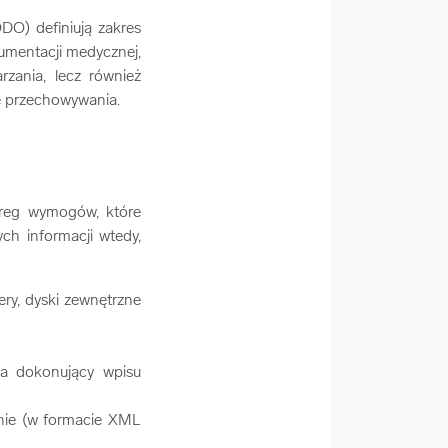
O) definiują zakres
kumentacji medycznej,
rzania, lecz również
ie przechowywania.
ereg wymogów, które
h informacji wtedy,
ry, dyski zewnętrzne
.
a dokonujący wpisu
nie (w formacie XML