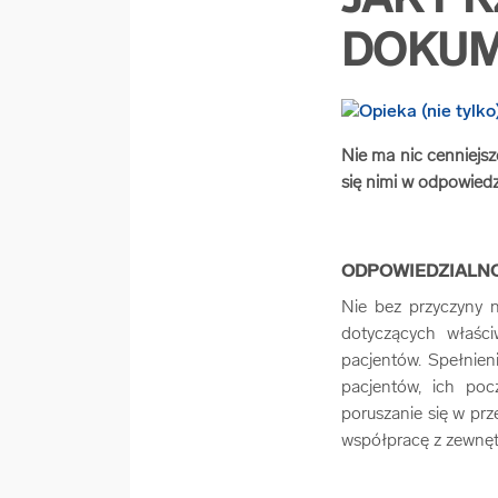
JAK P
DOKUM
Nie ma nic cenniejsz
się nimi w odpowiedz
ODPOWIEDZIALN
Nie bez przyczyny n
dotyczących właśc
pacjentów. Spełnien
pacjentów, ich poc
poruszanie się w prz
współpracę z zewnęt