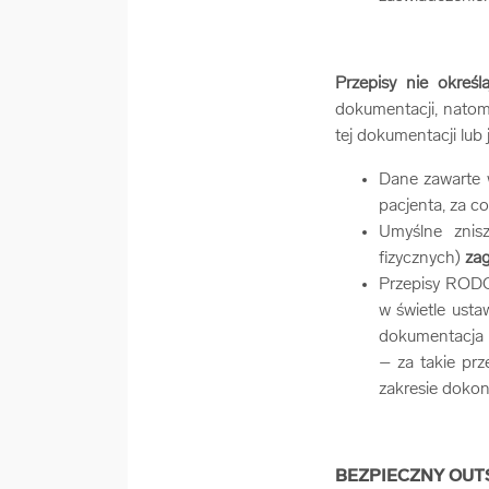
Przepisy nie określ
dokumentacji, natom
tej dokumentacji lub 
Dane zawarte w
pacjenta, za c
Umyślne znis
fizycznych)
zag
Przepisy RODO 
w świetle ust
dokumentacja p
– za takie prz
zakresie doko
BEZPIECZNY OUT