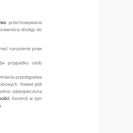
twu
przechowywania
uprawniony dostęp do
nież naruszenie praw
 (w przypadku osób
łnienia przestępstwa
obowych. Nawet jeśli
iednio zabezpieczona
ności
. Kontroli w tym
a.