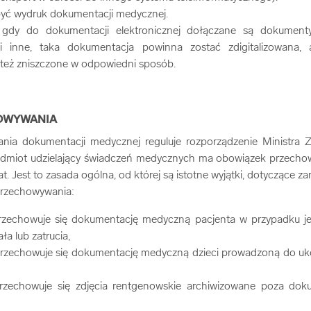
być wydruk dokumentacji medycznej.
gdy do dokumentacji elektronicznej dołączane są dokumenty 
 i inne, taka dokumentacja powinna zostać zdigitalizowana,
 też zniszczone w odpowiedni sposób.
OWYWANIA
nia dokumentacji medycznej reguluje rozporządzenie Ministra Z
odmiot udzielający świadczeń medycznych ma obowiązek przech
. Jest to zasada ogólna, od której są istotne wyjątki, dotyczące za
przechowywania:
zechowuje się dokumentację medyczną pacjenta w przypadku j
ła lub zatrucia,
rzechowuje się dokumentację medyczną dzieci prowadzoną do uko
rzechowuje się zdjęcia rentgenowskie archiwizowane poza do