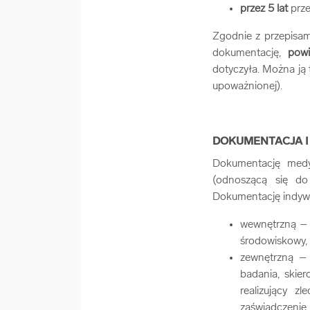
przez 5 lat
prze
Zgodnie z przepisam
dokumentację,
powi
dotyczyła. Można ją
upoważnionej).
DOKUMENTACJA I
Dokumentację medy
(odnoszącą się do
Dokumentację indywi
wewnętrzną – 
środowiskowy, k
zewnętrzną – 
badania, skier
realizujący 
zaświadczenie