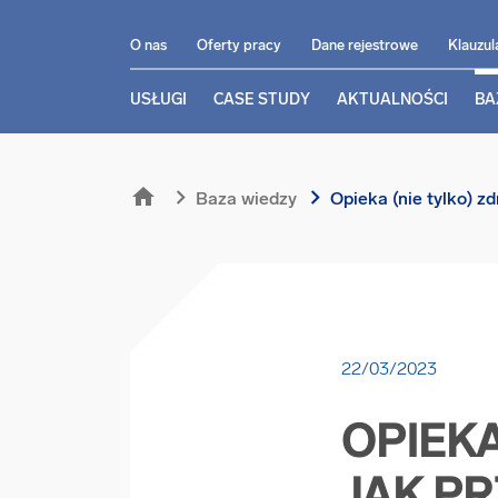
O nas
Oferty pracy
Dane rejestrowe
Klauzul
USŁUGI
CASE STUDY
AKTUALNOŚCI
BA
home
chevron_right
chevron_right
Baza wiedzy
Opieka (nie tylko) 
22/03/2023
OPIEKA