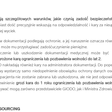
ają szczegółowych warunków, jakie czynią̨ zadość́ bezpieczeńs
iast dość precyzyjnie wskazują na odpowiedzialność i kary za nie
jej wyciek.
 dokumentacji podlegają ochronie, a jej naruszenie oznacza rów
o może mu przysługiwać zadośćuczynienie pieniężne.
zczenie lub uszkodzenie dokumentacji medycznej może być
rożone karą ograniczenia lub pozbawienia wolności do lat 2.
nakładają również kary na administratora dokumentacji. Do pope
awy wystarczy samo niedopełnienie obowiązku ochrony danych os
acjenta nie zostanie zabrana lub uszkodzona, ale nie jest odpow
ewinienie
grozi kara do 1 roku ograniczenia lub pozbawienia wol
nywać mogą zarówno przedstawiciele GIODO, jak i Ministra Zdrowi
SOURCING