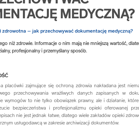
RZECHOWYWAĆ
ENTACJĘ MEDYCZNĄ?
ego niż zdrowie. Informacje o nim mają nie mniejszą wartość, dla
ialny, profesjonalny i przemyślany sposób.
OŚĆ
a placówki zajmujące się ochroną zdrowia nakładana jest niem
iwego przechowywania wrażliwych danych zapisanych w doku
ie wymogów to nie tylko obowiązek prawny, ale i działanie, któr
zucie bezpieczeństwa i profesjonalizmu opieki oferowanej prz
episach nie jest jednak łatwe, dlatego wiele zakładów opieki zdrow
rznym usługodawcą w zakresie archiwizacji dokumentów.