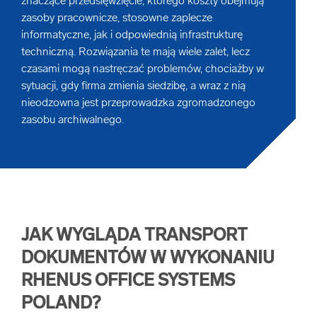
znaczące przedsięwzięcie, którego koszty obejmują
zasoby pracownicze, stosowne zaplecze
Niszczenie dysków
Robotic Process Automation
informatyczne, jak i odpowiednią infrastrukturę
Digitalizacja przemysłu
techniczną. Rozwiązania te mają wiele zalet, lecz
Niszczenie nośników cyfrowych
czasami mogą nastręczać problemów, chociażby w
Digitalizacja archiwów i cyfryzacja archiwum
sytuacji, gdy firma zmienia siedzibę, a wraz z nią
nieodzowna jest przeprowadzka zgromadzonego
Mobilne niszczenie dokumentów
zasobu archiwalnego.
Indeksacja i wprowadzanie danych firmy
Elektroniczne archiwum
Digitalizacja dokumentacji medycznej
JAK WYGLĄDA TRANSPORT
DOKUMENTÓW W WYKONANIU
E-faktura - digitalizacja i archiwum faktur
RHENUS OFFICE SYSTEMS
POLAND?