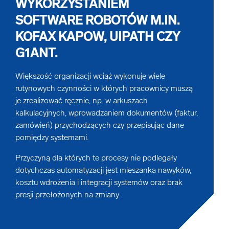
WYKORZYSTANIEM
Niszczenie dysków
Bezpieczny transport archiwów
SOFTWARE ROBOTÓW M.IN.
Digitalizacja przemysłu
KOFAX KAPOW, UIPATH CZY
Niszczenie nośników cyfrowych
Transport teczek osobowych
G1ANT.
Digitalizacja archiwów i cyfryzacja archiwum
Większość organizacji wciąż wykonuje wiele
Mobilne niszczenie dokumentów
Obsługa archiwum zakładowego
rutynowych czynności w których pracownicy muszą
Indeksacja i wprowadzanie danych firmy
je zrealizować ręcznie, np. w arkuszach
kalkulacyjnych, wprowadzaniem dokumentów (faktur,
Elektroniczne archiwum
zamówień) przychodzących czy przepisując dane
pomiędzy systemami.
Digitalizacja dokumentacji medycznej
Przyczyną dla których te procesy nie podlegały
dotychczas automatyzacji jest mieszanka nawyków,
kosztu wdrożenia i integracji systemów oraz brak
E-faktura - digitalizacja i archiwum faktur
presji przełożonych na zmiany.