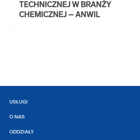
TECHNICZNEJ W BRANŻY
arrow_forward
Usługi digitalizacjyjne
CHEMICZNEJ – ANWIL
arrow_forward
Osuszanie dokumentów
arrow_forward
Pozostałe usługi
USŁUGI
O NAS
ODDZIAŁY