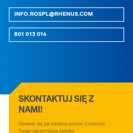
INFO.ROSPL@RHENUS.COM
801 013 014
SKONTAKTUJ SIĘ Z
NAMI!
Dowiedz się, jak możemy pomóc Ci chronić
Twoje najcenniejsze zasoby!