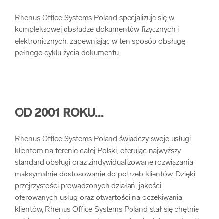
arrow_forward
Usługi digitalizacjyjne
Rhenus Office Systems Poland specjalizuje się w
kompleksowej obsłudze dokumentów fizycznych i
elektronicznych, zapewniając w ten sposób obsługę
arrow_forward
Osuszanie dokumentów
pełnego cyklu życia dokumentu.
arrow_forward
Pozostałe usługi
OD 2001 ROKU...
Rhenus Office Systems Poland świadczy swoje usługi
klientom na terenie całej Polski, oferując najwyższy
standard obsługi oraz zindywidualizowane rozwiązania
maksymalnie dostosowanie do potrzeb klientów. Dzięki
przejrzystości prowadzonych działań, jakości
oferowanych usług oraz otwartości na oczekiwania
klientów, Rhenus Office Systems Poland stał się chętnie