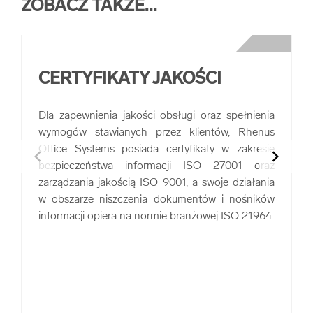
ZOBACZ TAKŻE...
CERTYFIKATY JAKOŚCI
Dla zapewnienia jakości obsługi oraz spełnienia
wymogów stawianych przez klientów, Rhenus
Office Systems posiada certyfikaty w zakresie
chevron_left
chevron_right
bezpieczeństwa informacji ISO 27001 oraz
zarządzania jakością ISO 9001, a swoje działania
w obszarze niszczenia dokumentów i nośników
informacji opiera na normie branżowej ISO 21964.