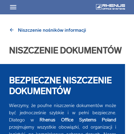
arrow_back
Niszczenie nośników informacji
arrow_back
arrow_back
arrow_back
arrow_back
arrow_back
Powrót
Powrót
Powrót
Powrót
Powrót
NISZCZENIE DOKUMENTÓW
ARCHIWIZOWANIE DOKUMENTÓW
PRZECHOWYWANIE DOKUMENTACJI
USŁUGI DIGITALIZACJYJNE
OSUSZANIE DOKUMENTÓW
POZOSTAŁE USŁUGI
Przegląd
Przegląd
Przegląd
Przegląd
Przegląd
BEZPIECZNE NISZCZENIE
arrow_forward
arrow_forward
Archiwizacja dokumentów
Przechowywanie dokumentów
Digitalizacja dokumentów
Osuszanie dokumentów
Refurbishing
DOKUMENTÓW
arrow_forward
arrow_forward
Archiwizacja akt
Przechowywanie akt
E-teczka - digitalizacja dokumentacji pracowniczej
Fumigacja dokumentów
Optymalizacja procesów biznesowych
Wierzymy, że poufne niszczenie dokumentów może
być jednocześnie szybkie i w pełni bezpieczne.
Dlatego w
Rhenus Office Systems Poland
Archiwizacja danych elektronicznych
Digitalizacja dokumentacji technicznej i
Radiacja dokumentów
Outsourcing procesów biznesowych
przejmujemy wszystkie obowiązki, od organizacji i
wielkoformatowej