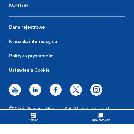
KONTAKT
Dane rejestrowe
Klauzula informacyjna
Polityka prywatności
Ustawienia Cookie
©2026 - Rhenus SE & Co. KG. All rights reserved.
contact_mail
library_books
keyboard_arrow_up
Kontakt
Umów spotkanie