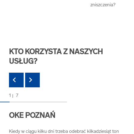
KTO KORZYSTA Z NASZYCH
USŁUG?
chevron_left
chevron_right
1
7
OKE POZNAŃ
AN
Kiedy w ciągu kilku dni trzeba odebrać kilkadziesiąt ton
Ucze