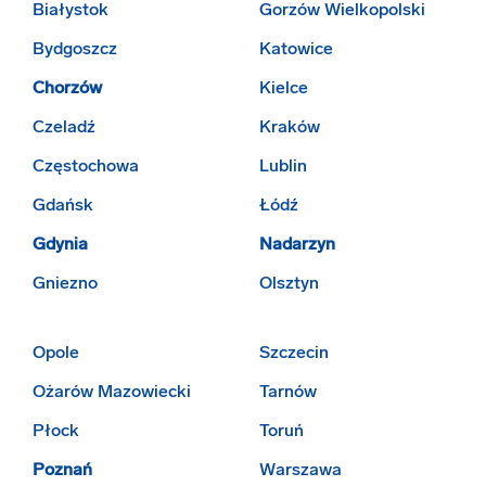
Białystok
Gorzów Wielkopolski
Bydgoszcz
Katowice
Chorzów
Kielce
Czeladź
Kraków
Częstochowa
Lublin
Gdańsk
Łódź
Gdynia
Nadarzyn
Gniezno
Olsztyn
Opole
Szczecin
Ożarów Mazowiecki
Tarnów
Płock
Toruń
Poznań
Warszawa