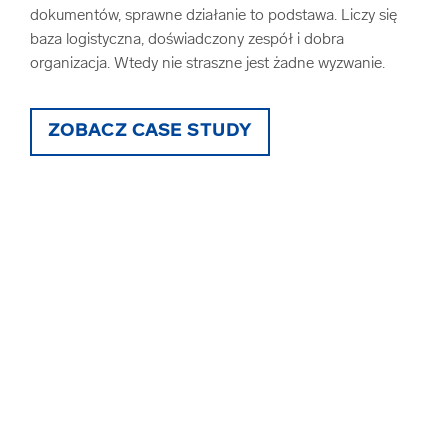
łady
dokumentów, sprawne działanie to podstawa. Liczy się
szcz
baza logistyczna, doświadczony zespół i dobra
Podo
organizacja. Wtedy nie straszne jest żadne wyzwanie.
znac
tym 
spos
ZOBACZ CASE STUDY
elek
wym
nisz