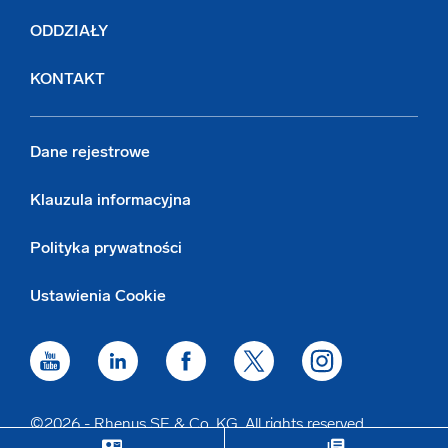
ODDZIAŁY
KONTAKT
Dane rejestrowe
Klauzula informacyjna
Polityka prywatności
Ustawienia Cookie
©2026 - Rhenus SE & Co. KG. All rights reserved.
contact_mail
library_books