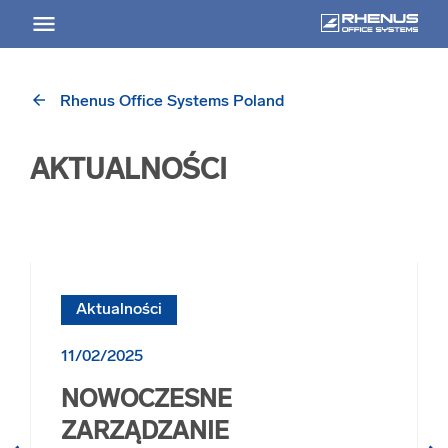
arrow_back
Rhenus Office Systems Poland
arrow_back
Powrót
AKTUALNOŚCI
USŁUGI
Usługi Przegląd
arrow_forward
Niszczenie nośników informacji
Aktualności
arrow_forward
Archiwizowanie dokumentów
11/02/2025
NOWOCZESNE
arrow_forward
Przechowywanie dokumentacji
ZARZĄDZANIE