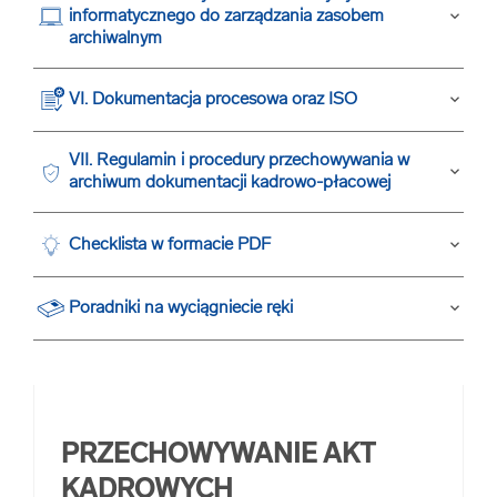
informatycznego do zarządzania zasobem
keyboard_arrow_down
archiwalnym
VI. Dokumentacja procesowa oraz ISO
keyboard_arrow_down
VII. Regulamin i procedury przechowywania w
keyboard_arrow_down
archiwum dokumentacji kadrowo-płacowej
Checklista w formacie PDF
keyboard_arrow_down
Poradniki na wyciągniecie ręki
keyboard_arrow_down
PRZECHOWYWANIE AKT
KADROWYCH