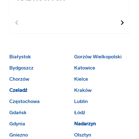
chevron_left
chevron_right
Białystok
Gorzów Wielkopolski
Bydgoszcz
Katowice
Chorzów
Kielce
Czeladź
Kraków
Częstochowa
Lublin
Gdańsk
Łódź
Gdynia
Nadarzyn
Gniezno
Olsztyn