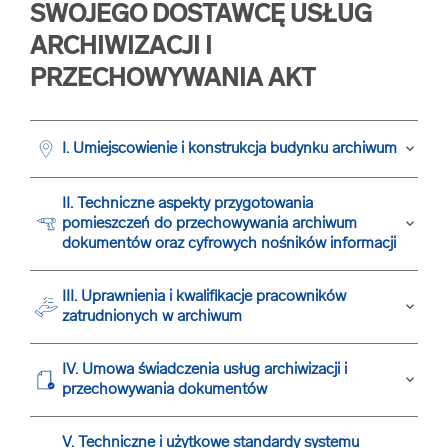
SWOJEGO DOSTAWCĘ USŁUG
ARCHIWIZACJI I
PRZECHOWYWANIA AKT
I. Umiejscowienie i konstrukcja budynku archiwum
keyboard_arrow_down
II. Techniczne aspekty przygotowania
pomieszczeń do przechowywania archiwum
keyboard_arrow_down
dokumentów oraz cyfrowych nośników informacji
III. Uprawnienia i kwalifikacje pracowników
keyboard_arrow_down
zatrudnionych w archiwum
IV. Umowa świadczenia usług archiwizacji i
keyboard_arrow_down
przechowywania dokumentów
V. Techniczne i użytkowe standardy systemu