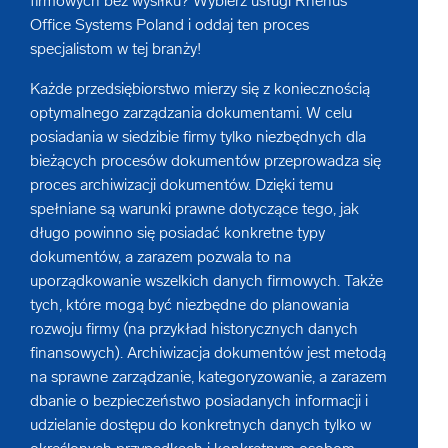
firmowych bez wysiłku? Wybierz usługi Rhenus
Office Systems Poland i oddaj ten proces
Niszczenie dysków
Robotic Process Automation
specjalistom w tej branży!
Digitalizacja przemysłu
Każde przedsiębiorstwo mierzy się z koniecznością
Niszczenie nośników cyfrowych
optymalnego zarządzania dokumentami. W celu
Digitalizacja archiwów i cyfryzacja archiwum
posiadania w siedzibie firmy tylko niezbędnych dla
Mobilne niszczenie dokumentów
bieżących procesów dokumentów przeprowadza się
Indeksacja i wprowadzanie danych firmy
proces archiwizacji dokumentów. Dzięki temu
spełniane są warunki prawne dotyczące tego, jak
długo powinno się posiadać konkretne typy
Elektroniczne archiwum
dokumentów, a zarazem pozwala to na
uporządkowanie wszelkich danych firmowych. Także
tych, które mogą być niezbędne do planowania
Digitalizacja dokumentacji medycznej
rozwoju firmy (na przykład historycznych danych
finansowych). Archiwizacja dokumentów jest metodą
E-faktura - digitalizacja i archiwum faktur
na sprawne zarządzanie, kategoryzowanie, a zarazem
dbanie o bezpieczeństwo posiadanych informacji i
udzielanie dostępu do konkretnych danych tylko w