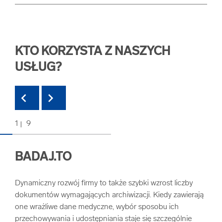
KTO KORZYSTA Z NASZYCH
USŁUG?
chevron_left
chevron_right
1
9
BADAJ.TO
W
Dynamiczny rozwój firmy to także szybki wzrost liczby
Wyżs
dokumentów wymagających archiwizacji. Kiedy zawierają
ucze
one wrażliwe dane medyczne, wybór sposobu ich
w Po
przechowywania i udostępniania staje się szczególnie
szko