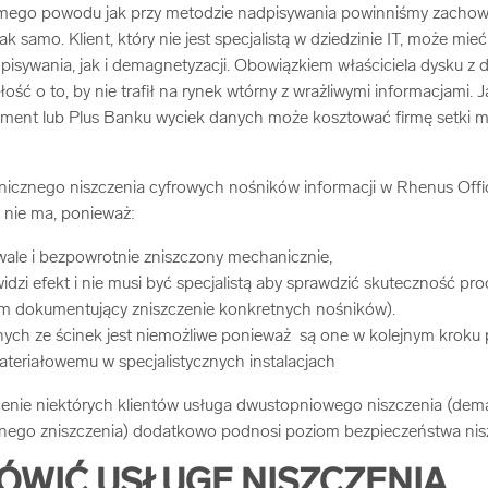
amego powodu jak przy metodzie nadpisywania powinniśmy zachow
k samo. Klient, który nie jest specjalistą w dziedzinie IT, może mi
pisywania, jak i demagnetyzacji. Obowiązkiem właściciela dysku z
ość o to, by nie trafił na rynek wtórny z wrażliwymi informacjami. J
nment lub Plus Banku wyciek danych może kosztować firmę setki mi
cznego niszczenia cyfrowych nośników informacji w Rhenus Off
 nie ma, ponieważ:
rwale i bezpowrotnie zniszczony mechanicznie,
widzi efekt i nie musi być specjalistą aby sprawdzić skuteczność p
film dokumentujący zniszczenie konkretnych nośników).
nych ze ścinek jest niemożliwe ponieważ są one w kolejnym krok
ateriałowemu w specjalistycznych instalacjach
nie niektórych klientów usługa dwustopniowego niszczenia (dema
nego zniszczenia) dodatkowo podnosi poziom bezpieczeństwa nis
ÓWIĆ USŁUGĘ NISZCZENIA