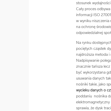
stosunek wydajności
Cały proces odbywa 
informacji ISO 27001
w wyniku niszczeni
na ochronę środowisk
odpowiedzialnej społ
Na rynku dostępnych
pociętych cząstek dy
najdroższa metoda i 
Nadpisywanie polega
znacznie tańsza lec
być wykorzystana gd
usuwania danych tak
nośniki takie, jako 
wycieku danych o czy
poddaniu nośnika da
elektromagnetyczny 
sprawia, że dysk tra