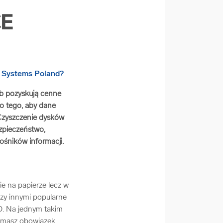
CE
ób pozyskują cenne
do tego, aby dane
Czyszczenie dysków
zpieczeństwo,
śników informacji.
ie na papierze lecz w
dzy innymi popularne
D. Na jednym takim
ca masz obowiązek