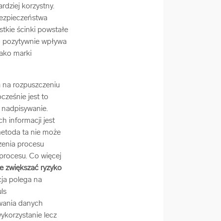
dziej korzystny.
ezpieczeństwa
stkie ścinki powstałe
o pozytywnie wpływa
jako marki
a na rozpuszczeniu
ześnie jest to
 nadpisywanie.
 informacji jest
etoda ta nie może
zenia procesu
procesu. Co więcej
e zwiększać ryzyko
ja polega na
ls
uwania danych
ykorzystanie lecz