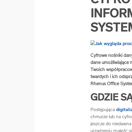
CYFRO
INFOR
SYSTE
Cyfrowe nośniki dan
dane umożliwiające m
Twoich współpracown
twardych i ich odsp
Rhenus Office Syste
GDZIE S
Postępująca
digitali
chmurze lub na cyfro
jeszcze do niedawna
urządzeniu znaleźć s