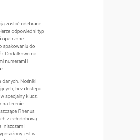
ają zostać odebrane
obierze odpowiedni typ
i opatrzone
 Po spakowaniu do
iór. Dodatkowo na
mi numerami i
ne.
 danych. Nośniki
jących, bez dostępu
w specjalny klucz,
o na terenie
 niszczące Rhenus
wych z całodobową
 niszczarni
yposażony jest w