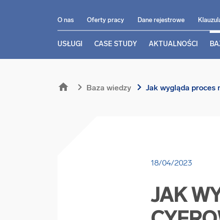
O nas
Oferty pracy
Dane rejestrowe
Klauzul
USŁUGI
CASE STUDY
AKTUALNOŚCI
BA
home
chevron_right
chevron_right
Baza wiedzy
Jak wygląda proces n
18/04/2023
JAK W