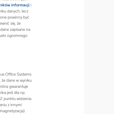
ników informacji
i
niku danych, lecz
nione powinny być
wnić się, że
 dane zapisane na
magało ogromnego
nus Office Systems
 że dane w wyniku
która gwarantuje
ka jest dla np.
 Z punktu widzenia
niu z innymi
emagnetyzacja)