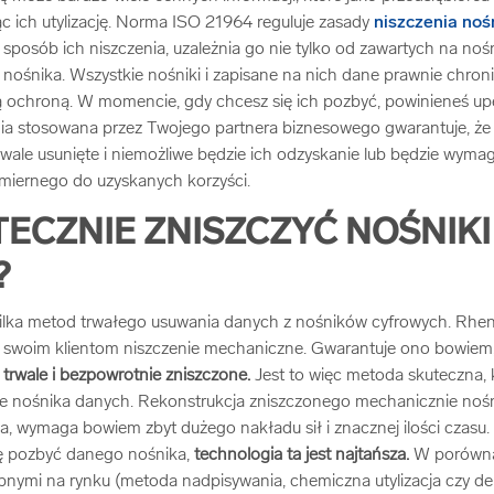
jąc ich utylizację. Norma ISO 21964 reguluje zasady
niszczenia noś
sposób ich niszczenia, uzależnia go nie tylko od zawartych na noś
 nośnika. Wszystkie nośniki i zapisane na nich dane prawnie chro
 ochroną. W momencie, gdy chcesz się ich pozbyć, powinieneś upe
nia stosowana przez Twojego partnera biznesowego gwarantuje, że
rwale usunięte i niemożliwe będzie ich odzyskanie lub będzie wy
łmiernego do uzyskanych korzyści.
TECZNIE ZNISZCZYĆ NOŚNIKI
?
 kilka metod trwałego usuwania danych z nośników cyfrowych. Rhe
swoim klientom niszczenie mechaniczne. Gwarantuje ono bowiem,
 trwale i bezpowrotnie zniszczone.
Jest to więc metoda skuteczna, 
ie nośnika danych. Rekonstrukcja zniszczonego mechanicznie nośni
, wymaga bowiem zbyt dużego nakładu sił i znacznej ilości czasu.
się pozbyć danego nośnika,
technologia ta jest najtańsza.
W porówna
pnymi na rynku (metoda nadpisywania, chemiczna utylizacja czy d