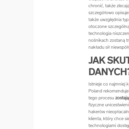
chronić, także zleca
szczegółowo opisuje 
także uwzględnia typ
otoczone szczególną
technologia niszcze
nośnikach zostaną t
nakładu sił niewspó
JAK SKU
DANYCH
Istnieje co najmniej
Poland rekomenduje 
tego procesu
zostają
fizyczne unicestwien
hakerów nieopłacalna
klienta, który chce 
technologiami dostę