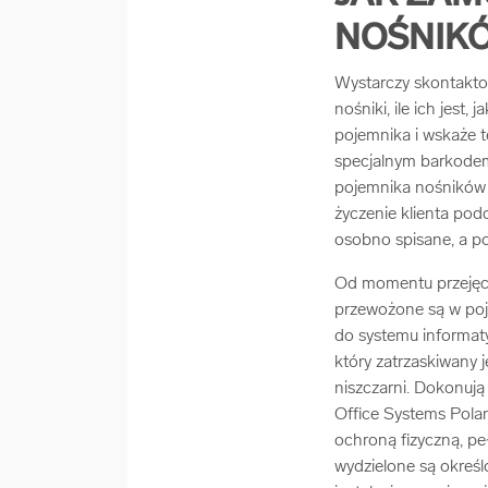
NOŚNIK
Wystarczy skontakto
nośniki, ile ich jest
pojemnika i wskaże 
specjalnym barkodem,
pojemnika nośników 
życzenie klienta po
osobno spisane, a po
Od momentu przejęci
przewożone są w poj
do systemu informaty
który zatrzaskiwany 
niszczarni. Dokonują
Office Systems Pola
ochroną fizyczną, p
wydzielone są okreś