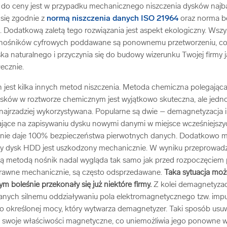
 do ceny jest w przypadku mechanicznego niszczenia dysków najbar
się zgodnie z
normą niszczenia danych ISO 21964
oraz norma b
. Dodatkową zaletą tego rozwiązania jest aspekt ekologiczny. Wszy
a nośników cyfrowych poddawane są ponownemu przetworzeniu, c
a naturalnego i przyczynia się do budowy wizerunku Twojej firmy 
ecznie.
 jest kilka innych metod niszczenia. Metoda chemiczna polegając
sków w roztworze chemicznym jest wyjątkowo skuteczna, ale jednoc
najrzadziej wykorzystywana. Popularne są dwie – demagnetyzacja i
jące na zapisywaniu dysku nowymi danymi w miejsce wcześniejszych
z nie daje 100% bezpieczeństwa pierwotnych danych. Dodatkowo m
y dysk HDD jest uszkodzony mechanicznie. W wyniku przeprowad
ą metodą nośnik nadal wygląda tak samo jak przed rozpoczęciem 
sprawne mechanicznie, są często odsprzedawane.
Taka sytuacja moż
m boleśnie przekonały się już niektóre firmy.
Z kolei demagnetyzac
nych silnemu oddziaływaniu pola elektromagnetycznego tzw. impu
o określonej mocy, który wytwarza demagnetyzer. Taki sposób us
ci swoje właściwości magnetyczne, co uniemożliwia jego ponowne w