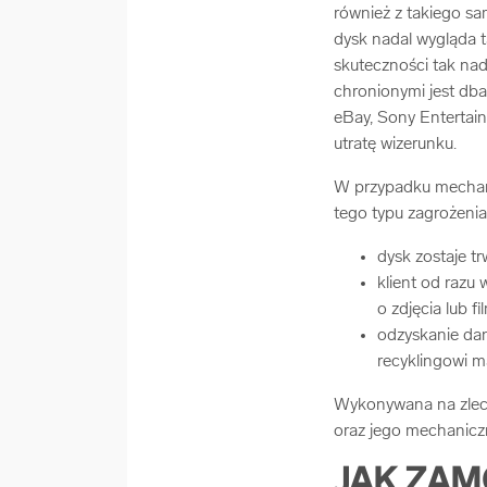
również z takiego s
dysk nadal wygląda ta
skuteczności tak nad
chronionymi jest dbał
eBay, Sony Entertai
utratę wizerunku.
W przypadku mechani
tego typu zagrożenia
dysk zostaje t
klient od razu 
o zdjęcia lub 
odzyskanie da
recyklingowi m
Wykonywana na zlece
oraz jego mechanicz
JAK ZAM