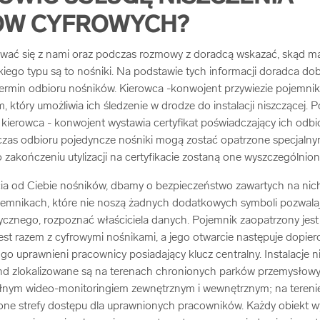
ÓW CYFROWYCH?
wać się z nami oraz podczas rozmowy z doradcą wskazać, skąd m
, jakiego typu są to nośniki. Na podstawie tych informacji doradca d
termin odbioru nośników. Kierowca -konwojent przywiezie pojemnik
 który umożliwia ich śledzenie w drodze do instalacji niszczącej.
kierowca - konwojent wystawia certyfikat poświadczający ich odb
dczas odbioru pojedyncze nośniki mogą zostać opatrzone specjalny
 zakończeniu utylizacji na certyfikacie zostaną one wyszczególnio
a od Ciebie nośników, dbamy o bezpieczeństwo zawartych na nich
emnikach, które nie noszą żadnych dodatkowych symboli pozwala
cznego, rozpoznać właściciela danych. Pojemnik zaopatrzony jest 
jest razem z cyfrowymi nośnikami, a jego otwarcie następuje dopier
 go uprawnieni pracownicy posiadający klucz centralny. Instalacje
nd zlokalizowane są na terenach chronionych parków przemysło
ełnym wideo-monitoringiem zewnętrznym i wewnętrznym; na terenie
lone strefy dostępu dla uprawnionych pracowników. Każdy obiekt w