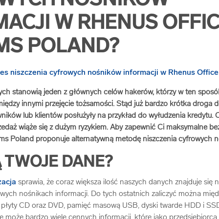
WYCH NOŚNIKÓW
MACJI W RHENUS OFFI
MS POLAND?
ych stanowią jeden z głównych celów hakerów, którzy w ten spos
iędzy innymi przejęcie tożsamości. Stąd już bardzo krótka droga 
ików lub klientów posłużyły na przykład do wyłudzenia kredytu. 
rzedaż wiąże się z dużym ryzykiem. Aby zapewnić Ci maksymalne be
ms Poland proponuje alternatywną metodę niszczenia cyfrowych no
Ą TWOJE DANE?
zacja
sprawia, że coraz większa ilość naszych danych znajduje się n
wych nośnikach informacji. Do tych ostatnich zaliczyć można mię
 płyty CD oraz DVD, pamięć masową USB, dyski twarde HDD i SS
ię może bardzo wiele cennych informacji, które jako przedsiębior