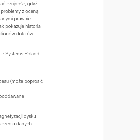
ać czujność, gdyż
eć problemy z oceną
 danymi prawnie
ak pokazuje historia
lionów dolarów i
ice Systems Poland
rocesu (może poprosić
u poddawane
gnetyzacji dysku
zczenia danych.