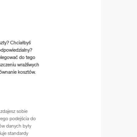
szty? Chciałbyś
odpowiedzialny?
delegować do tego
szczeniu wrażliwych
równanie kosztów.
 zdajesz sobie
ego podejścia do
ów danych były
iuje standardy