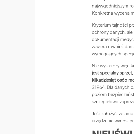
najwygodniejszym roz
Konkretna wycena m
Kryterium tajności p
ochrony danych, ale 
dokumentacji medycz
zawiera również dan
wymagających specjal
Nie wystarczy więc ku
jest specjalny sprzęt
kilkadziesiąt osób 
21964. Dla danych os
poziom bezpieczeństw
szczegółowo zapreze
Jeśli założyć, że amo
urządzenia wynosi pr