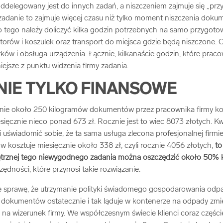
oddelegowany jest do innych zadań, a niszczeniem zajmuje się „przy 
 zadanie to zajmuje więcej czasu niż tylko moment niszczenia dok
o tego należy doliczyć kilka godzin potrzebnych na samo przygot
atorów i koszulek oraz transport do miejsca gdzie będą niszczone. 
ów i obsługa urządzenia. Łącznie, kilkanaście godzin, które prac
ejsze z punktu widzenia firmy zadania.
NIE TYLKO FINANSOWE
nie około 250 kilogramów dokumentów przez pracownika firmy ko
sięcznie nieco ponad 673 zł. Rocznie jest to wiec 8073 złotych. K
li uświadomić sobie, że ta sama usługa zlecona profesjonalnej firmie
w kosztuje miesięcznie około 338 zł, czyli rocznie 4056 złotych,
to
nętrznej tego niewygodnego zadania można oszczędzić około 50% 
zędności, które przynosi takie rozwiązanie.
e sprawę, że utrzymanie polityki świadomego gospodarowania odpad
 dokumentów ostatecznie i tak ląduje w kontenerze na odpady zmies
na wizerunek firmy. We współczesnym świecie klienci coraz częśc