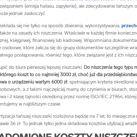
wiązaniem (emisja hałasu, zapylenie), ale zdecydowanie tańszym o
oże jednak zaskoczyć.
rzekłada się nie tylko na sposób zbierania, wykorzystywania,
przec
także na zasady ich niszczenia. Właściwie w każdej firmie konieczne
nej, księgowej, finansowej lub kadrowej. Wspomniana dokumentac
e osobowe, które zalicza się do grupy dokumentów szczególnie wra
nego postępowania, również tego, które związane jest z ich niszc
pić do biura pierwszej lepszej niszczarki.
Do niszczenia tego typu 
, którego koszt to co najmniej 3000 zł, choć już dla przedsiębiorst
mowa o urządzeniu wartym 6000 zł
, spełniającym kryteria określon
obowych, a z takimi najczęściej mamy do czynienia w biurach, stos
a i 2 klasę tajności określoną przez normę ISO/IEC 21964, której
ntujemy w najbliższym czasie.
rtyzacja tańszej niszczarki rozłożona będzie na 7 lat, to miesięczna
awie 36 zł. To jednak tylko jedna składowa kosztów utylizacji wraż