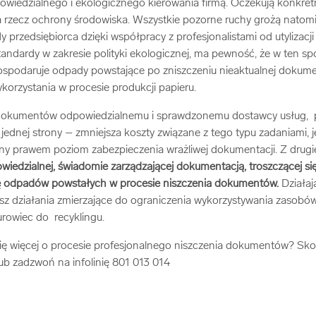
wiedzialnego i ekologicznego kierowania firmą. Oczekują konkret
a rzecz ochrony środowiska. Wszystkie pozorne ruchy grożą natom
dy przedsiębiorca dzięki współpracy z profesjonalistami od utylizac
andardy w zakresie polityki ekologicznej, ma pewność, że w ten s
spodaruje odpady powstające po zniszczeniu nieaktualnej dokument
orzystania w procesie produkcji papieru.
 dokumentów odpowiedzialnemu i sprawdzonemu dostawcy usług, p
 jednej strony – zmniejsza koszty związane z tego typu zadaniami, 
 prawem poziom zabezpieczenia wrażliwej dokumentacji. Z drugi
wiedzialnej, świadomie zarządzającej dokumentacją, troszczącej si
ję odpadów powstałych w procesie niszczenia dokumentów.
Działaj
sz działania zmierzające do ograniczenia wykorzystywania zasobów
rowiec do recyklingu.
ę więcej o procesie profesjonalnego niszczenia dokumentów? Skon
ub zadzwoń na infolinię 801 013 014