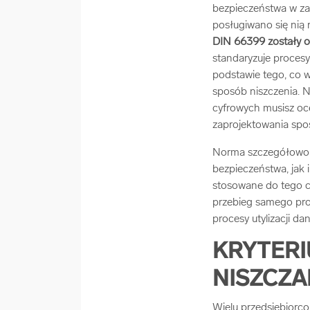
bezpieczeństwa w zak
posługiwano się nią
DIN 66399 zostały o
standaryzuje procesy
podstawie tego, co w 
sposób niszczenia. 
cyfrowych musisz oc
zaprojektowania spos
Norma szczegółowo d
bezpieczeństwa, jak 
stosowane do tego ce
przebieg samego proc
procesy utylizacji da
KRYTERI
NISZCZ
Wielu przedsiębiorc