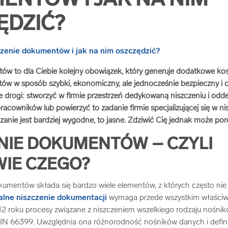
ENTÓW I JAK NA NIM
ĘDZIĆ?
ów to dla Ciebie kolejny obowiązek, który generuje dodatkowe ko
ów w sposób szybki, ekonomiczny, ale jednocześnie bezpieczny i 
 drogi: stworzyć w firmie przestrzeń dedykowaną niszczeniu i od
acowników lub powierzyć to zadanie firmie specjalizującej się w ni
zanie jest bardziej wygodne, to jasne. Zdziwić Cię jednak może po
NIE DOKUMENTÓW – CZYLI
IE CZEGO?
okumentów składa się bardzo wiele elementów, z których często nie
lne niszczenie dokumentacji
wymaga przede wszystkim właściw
2 roku procesy związane z niszczeniem wszelkiego rodzaju nośnik
N 66399. Uwzględnia ona różnorodność nośników danych i defin