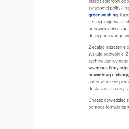
przedsiębiorców odpo
świadomej polityki n
greenwashing
. Każ
stosują najnowsze st
odpowiedzialnie zago
do jej ponownego wyk
Zlecając niszczenie
zyskuje podwójnie. Z
zachowując wymagany
wizerunek firmy odpo
prawidłową utylizac
autentycznie wspiera
dostarczasz cenny su
Chcesz dowiedzieć si
pomocą formularza l