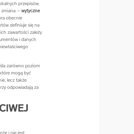
okalnych przepisów,
ca zmiana –
wytyczne
tóra obecnie
tów definiuje się na
ich zawartości zależy
kumentów i danych
 niewłaściwego
eśla zarówno poziom
, które mogą być
ie, lecz także
órzy odpowiadają za
CIWEJ
że i nie jest