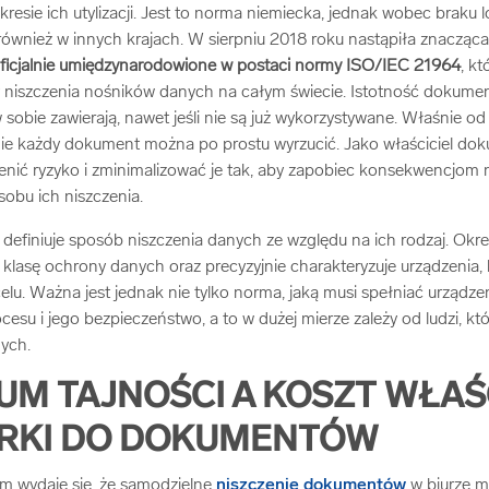
resie ich utylizacji. Jest to norma niemiecka, jednak wobec braku l
 również w innych krajach. W sierpniu 2018 roku nastąpiła znaczą
ficjalnie umiędzynarodowione w postaci normy ISO/IEC 21964
, k
 niszczenia nośników danych na całym świecie. Istotność dokumen
sobie zawierają, nawet jeśli nie są już wykorzystywane. Właśnie od 
Nie każdy dokument można po prostu wyrzucić. Jako właściciel do
enić ryzyko i zminimalizować je tak, aby zapobiec konsekwencjom
obu ich niszczenia.
efiniuje sposób niszczenia danych ze względu na ich rodzaj. Okr
i klasę ochrony danych oraz precyzyjnie charakteryzuje urządzenia
lu. Ważna jest jednak nie tylko norma, jaką musi spełniać urządzen
esu i jego bezpieczeństwo, a to w dużej mierze zależy od ludzi, kt
nych.
UM TAJNOŚCI A KOSZT WŁAŚ
ARKI DO DOKUMENTÓW
om wydaje się, że samodzielne
niszczenie dokumentów
w biurze mo