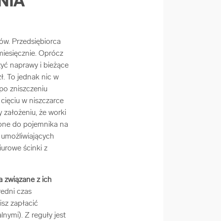
NIA
ów. Przedsiębiorca
miesięcznie. Oprócz
zyć naprawy i bieżące
ł. To jednak nic w
po zniszczeniu
cięciu w niszczarce
 założeniu, że worki
cone do pojemnika na
 umożliwiających
iurowe ścinki z
 związane z ich
redni czas
isz zapłacić
lnymi). Z reguły jest