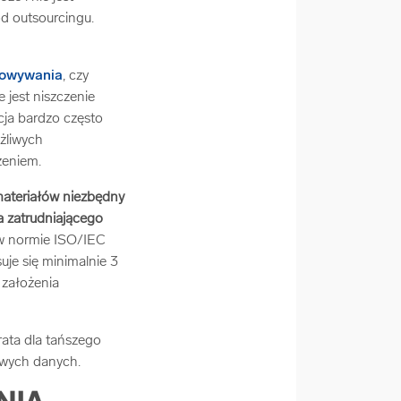
d outsourcingu.
howywania
, czy
 jest niszczenie
ja bardzo często
żliwych
zeniem.
materiałów niezbędny
wa zatrudniającego
e w normie ISO/IEC
uje się minimalnie 3
 założenia
 rata dla tańszego
liwych danych.