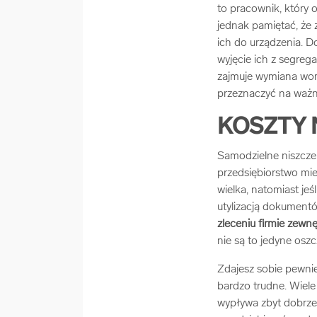
to pracownik, który 
jednak pamiętać, że
ich do urządzenia. D
wyjęcie ich z segreg
zajmuje wymiana work
przeznaczyć na ważni
KOSZTY 
Samodzielne niszcze
przedsiębiorstwo mie
wielka, natomiast jeś
utylizacją dokumentó
zleceniu firmie zew
nie są to jedyne oszc
Zdajesz sobie pewni
bardzo trudne. Wiele
wypływa zbyt dobrze 