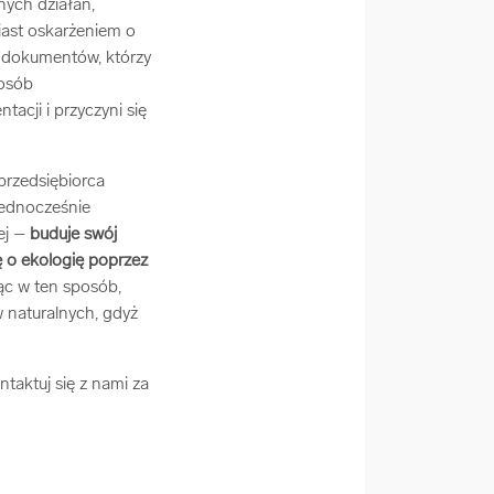
nych działań,
iast oskarżeniem o
ji dokumentów, którzy
posób
acji i przyczyni się
rzedsiębiorca
jednocześnie
ej –
buduje swój
ę o ekologię poprzez
ąc w ten sposób,
 naturalnych, gdyż
taktuj się z nami za