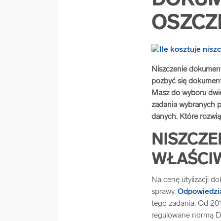
DOKUM
OSZCZ
Niszczenie dokument
pozbyć się dokument
Masz do wyboru dwie
zadania wybranych pr
danych. Które rozwią
NISZCZE
WŁAŚCIW
Na cenę utylizacji d
sprawy.
Odpowiedzia
tego zadania. Od 201
regulowane normą DI