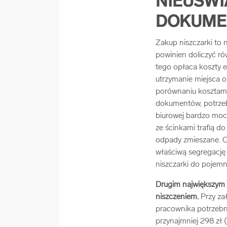
NIEUŚWI
DOKUM
Zakup niszczarki to 
powinien doliczyć ró
tego opłaca koszty en
utrzymanie miejsca or
porównaniu kosztami
dokumentów, potrzeba
biurowej bardzo mocn
ze ścinkami trafią 
odpady zmieszane. C
właściwą segregację 
niszczarki do pojem
Drugim największym k
niszczeniem.
Przy zał
pracownika potrzebny
przynajmniej 298 zł (