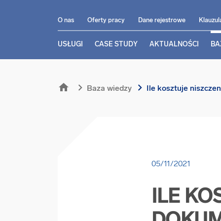
O nas
Oferty pracy
Dane rejestrowe
Klauzul
USŁUGI
CASE STUDY
AKTUALNOŚCI
BA
home
chevron_right
chevron_right
Baza wiedzy
Ile kosztuje niszcze
05/11/2021
ILE KO