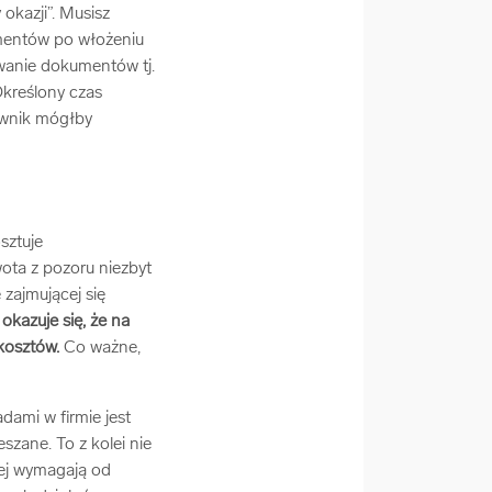
okazji”. Musisz
umentów po włożeniu
owanie dokumentów tj.
Określony czas
ownik mógłby
sztuje
wota z pozoru niezbyt
 zajmującej się
 okazuje się, że na
kosztów.
Co ważne,
ami w firmie jest
zane. To z kolei nie
iej wymagają od