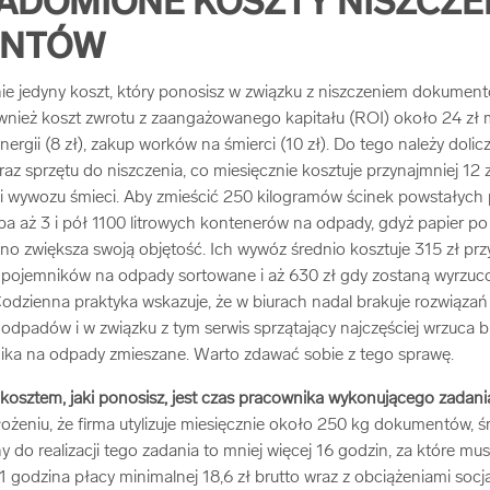
ADOMIONE KOSZTY NISZCZE
ENTÓW
nie jedyny koszt, który ponosisz w związku z niszczeniem dokument
wnież koszt zwrotu z zaangażowanego kapitału (ROI) około 24 zł 
ergii (8 zł), zakup worków na śmierci (10 zł). Do tego należy dolic
az sprzętu do niszczenia, co miesięcznie kosztuje przynajmniej 12 z
 wywozu śmieci. Aby zmieścić 250 kilogramów ścinek powstałych 
 aż 3 i pół 1100 litrowych kontenerów na odpady, gdyż papier po 
o zwiększa swoją objętość. Ich wywóz średnio kosztuje 315 zł przy
do pojemników na odpady sortowane i aż 630 zł gdy zostaną wyrzu
odzienna praktyka wskazuje, że w biurach nadal brakuje rozwiązań
odpadów i w związku z tym serwis sprzątający najczęściej wrzuca b
nika na odpady zmieszane. Warto zdawać sobie z tego sprawę.
osztem, jaki ponosisz, jest czas pracownika wykonującego zadania
ożeniu, że firma utylizuje miesięcznie około 250 kg dokumentów, ś
 do realizacji tego zadania to mniej więcej 16 godzin, za które mus
1 godzina płacy minimalnej 18,6 zł brutto wraz z obciążeniami socja