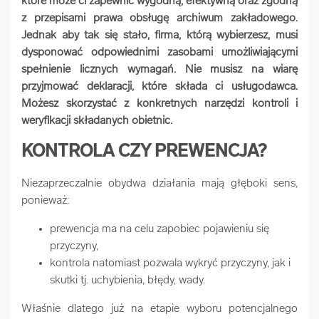
które może ci zapewnić wygodną, efektywną oraz zgodną
z przepisami prawa obsługę archiwum zakładowego.
arrow_forward
Usługi digitalizacjyjne
Jednak aby tak się stało, firma, którą wybierzesz, musi
dysponować odpowiednimi zasobami umożliwiającymi
arrow_forward
Osuszanie dokumentów
spełnienie licznych wymagań. Nie musisz na wiarę
przyjmować deklaracji, które składa ci usługodawca.
Możesz skorzystać z konkretnych narzędzi kontroli i
arrow_forward
Pozostałe usługi
weryfikacji składanych obietnic.
KONTROLA CZY PREWENCJA?
Niezaprzeczalnie obydwa działania mają głęboki sens,
ponieważ:
prewencja ma na celu zapobiec pojawieniu się
przyczyny,
kontrola natomiast pozwala wykryć przyczyny, jak i
skutki tj. uchybienia, błędy, wady.
Właśnie dlatego już na etapie wyboru potencjalnego