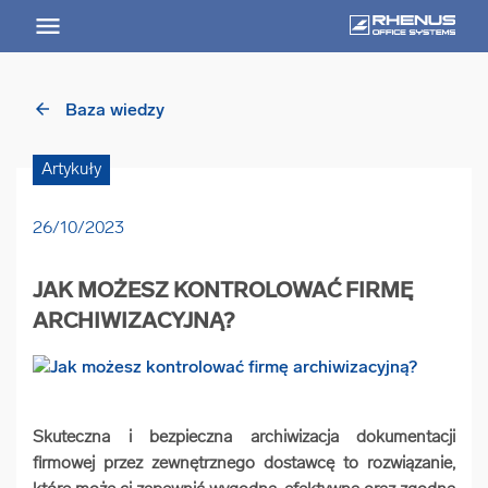
arrow_back
Baza wiedzy
arrow_back
Powrót
Artykuły
USŁUGI
26/10/2023
Usługi Przegląd
JAK MOŻESZ KONTROLOWAĆ FIRMĘ
arrow_forward
Niszczenie nośników informacji
ARCHIWIZACYJNĄ?
arrow_forward
Archiwizowanie dokumentów
Skuteczna i bezpieczna archiwizacja dokumentacji
arrow_forward
Przechowywanie dokumentacji
firmowej przez zewnętrznego dostawcę to rozwiązanie,