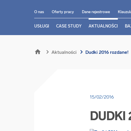
O nas
Oferty pracy
Dane rejestrowe
Klauzul
USŁUGI
CASE STUDY
AKTUALNOŚCI
BA
home
chevron_right
chevron_right
Aktualności
Dudki 2016 rozdane!
15/02/2016
DUDKI 