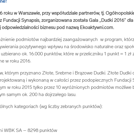
6 roku w Warszawie, przy współudziale partnerów, tj. Ogólnopolsk
 Fundacji Synapsis, zorganizowana została Gala „Dudki 2016” dla
 odpowiedzialności biznesu pod nazwą Ekoaktywni.com.
óżnienie podmiotów najbardziej zaangażowanych w program, którz
wywierania pozytywnego wpływu na środowisko naturalne oraz społe
uzbierano ok. 16.000 punktów, które w przeliczniku 1 punkt = 1 zł
ne w roku 2016.
w, którym przyznano Złote, Srebrne i Brązowe Dudki. Złote Dudki
rojektowaną i wykonaną w całości przez podopiecznych Fundacji S
ym w roku 2015 tylko przez 10 wyróżnionych podmiotów możliwe 
tym samym ok. 200 ha dojrzałego lasu.
ólnych kategoriach (wg liczby zebranych punktów):
i WBK SA – 8298 punktów