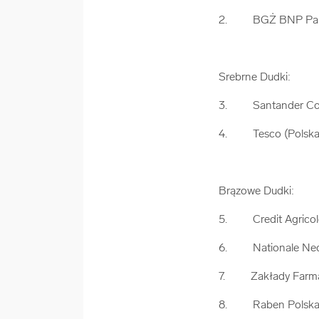
2. BGŻ BNP Parib
Srebrne Dudki:
3. Santander Con
4. Tesco (Polska) 
Brązowe Dudki:
5. Credit Agricol
6. Nationale Nede
7. Zakłady Farmac
8. Raben Polska S