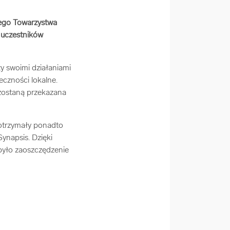
iego Towarzystwa
 uczestników
y swoimi działaniami
czności lokalne.
 zostaną przekazana
 otrzymały ponadto
ynapsis. Dzięki
było zaoszczędzenie