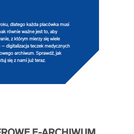
roku, dlatego każda placówka musi
k równie ważne jest to, aby
ie, z którym mierzy się wiele
– digitalizacja teczek medycznych
rowego archiwum. Sprawdź, jak
j się z nami już teraz.
YFROWE E-ARCHIWUM