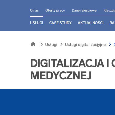
O nas
Oferty pracy
Dane rejestrowe
Klauzul
USŁUGI
CASE STUDY
AKTUALNOŚCI
BA
home
chevron_right
chevron_right
chevron_right
Usługi
Usługi digitalizacjyjne
D
DIGITALIZACJA 
MEDYCZNEJ