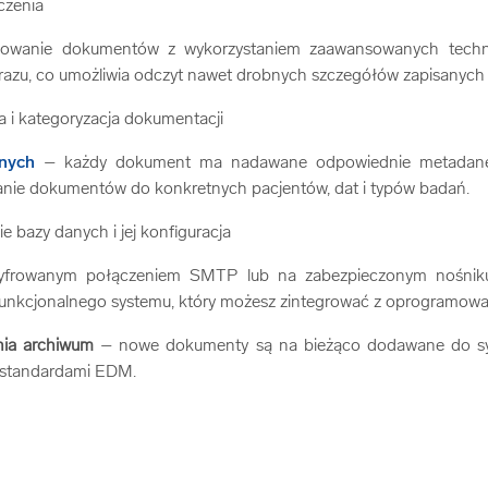
eczenia
nowanie dokumentów z wykorzystaniem zaawansowanych technol
razu, co umożliwia odczyt nawet drobnych szczegółów zapisanych 
a i kategoryzacja dokumentacji
nych
– każdy dokument ma nadawane odpowiednie metadane, k
pisanie dokumentów do konkretnych pacjentów, dat i typów badań.
 bazy danych i jej konfiguracja
yfrowanym połączeniem SMTP lub na zabezpieczonym nośniku ze
funkcjonalnego systemu, który możesz zintegrować z oprogramo
nia archiwum
– nowe dokumenty są na bieżąco dodawane do syst
ze standardami EDM.