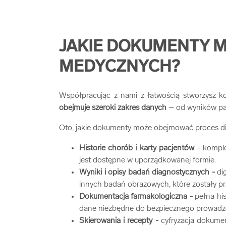
JAKIE DOKUMENTY M
MEDYCZNYCH?
Współpracując z nami z łatwością stworzysz 
obejmuje szeroki zakres danych
– od wyników pac
Oto, jakie dokumenty może obejmować proces digi
Historie chorób i karty pacjentów
- komple
jest dostępne w uporządkowanej formie.
Wyniki i opisy badań diagnostycznych -
di
innych badań obrazowych, które zostały p
Dokumentacja farmakologiczna -
pełna hi
dane niezbędne do bezpiecznego prowadze
Skierowania i recepty -
cyfryzacja dokume