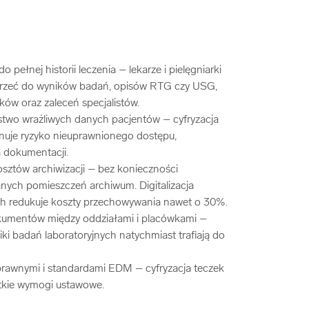
pełnej historii leczenia – lekarze i pielęgniarki
trzeć do wyników badań, opisów RTG czy USG,
ków oraz zaleceń specjalistów.
two wrażliwych danych pacjentów – cyfryzacja
nuje ryzyko nieuprawnionego dostępu,
a dokumentacji.
sztów archiwizacji – bez konieczności
ych pomieszczeń archiwum. Digitalizacja
redukuje koszty przechowywania nawet o 30%.
kumentów między oddziałami i placówkami –
iki badań laboratoryjnych natychmiast trafiają do
awnymi i standardami EDM – cyfryzacja teczek
tkie wymogi ustawowe.