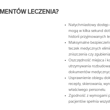
UMENTÓW LECZENIA?
Natychmiastowy dostęp do 
mogą w kilka sekund do
historii przyjmowanych le
Maksymalne bezpieczeńs
teczek medycznych elimi
zniszczenia czy zgubieni
Oszczędność miejsca i ko
utrzymywania rozbudowan
dokumentów medycznych 
Usprawnienie obiegu do
recepty, skierowania, wyn
właściwego personelu.
Zgodność z wymogami pr
pacjentów spełnia wszys