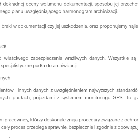
d dokładnej oceny wolumenu dokumentacji, sposobu jej przech
yjnego planu uwzględniającego harmonogram archiwizacji.
ak braki w dokumentacji czy jej uszkodzenia, oraz proponujemy najl
cji
od właściwego zabezpieczenia wrażliwych danych. Wszystkie s
pecjalistyczne pudła do archiwizacji.
znych
entów i innych danych z uwzględnieniem najwyższych standard
ych pudłach, pojazdami z systemem monitoringu GPS. To gwar
ni pracownicy, którzy doskonale znają procedury związane z ochro
ały proces przebiega sprawnie, bezpiecznie i zgodnie z obowiązuj