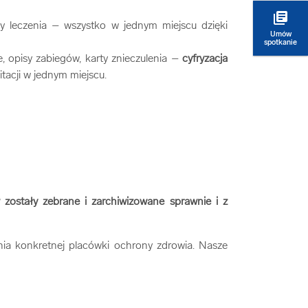
library_books
ny leczenia – wszystko w jednym miejscu dzięki
Umów
spotkanie
e, opisy zabiegów, karty znieczulenia –
cyfryzacja
tacji w jednym miejscu.
zostały zebrane i zarchiwizowane sprawnie i z
nia konkretnej placówki ochrony zdrowia. Nasze