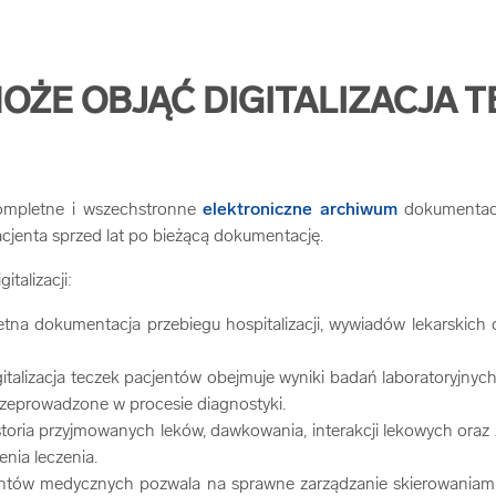
OŻE OBJĄĆ DIGITALIZACJA 
kompletne i wszechstronne
elektroniczne archiwum
dokumentacj
jenta sprzed lat po bieżącą dokumentację.
talizacji:
tna dokumentacja przebiegu hospitalizacji, wywiadów lekarskich 
gitalizacja teczek pacjentów obejmuje wyniki badań laboratoryjny
rzeprowadzone w procesie diagnostyki.
storia przyjmowanych leków, dawkowania, interakcji lekowych oraz
nia leczenia.
ntów medycznych pozwala na sprawne zarządzanie skierowaniami 