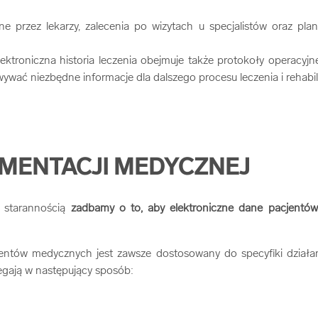
ne przez lekarzy, zalecenia po wizytach u specjalistów oraz pla
lektroniczna historia leczenia obejmuje także protokoły operacyjn
wać niezbędne informacje dla dalszego procesu leczenia i rehabili
UMENTACJI MEDYCZNEJ
 starannością
zadbamy o to, aby elektroniczne dane pacjentów 
kumentów medycznych jest zawsze dostosowany do specyfiki działa
iegają w następujący sposób: