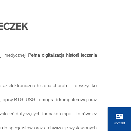
TECZEK
i medycznej.
Pełna digitalizacja historii leczenia
oraz elektroniczna historia chorób – to wszystko
ch, opisy RTG, USG, tomografii komputerowej oraz
 zaleceń dotyczących farmakoterapii – to również
contact_mail
Kontakt
do specjalistów oraz archiwizację wystawionych