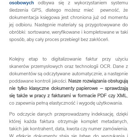
osobowych
odbywa się z wykorzystaniem systemu
śledzenia GPS, dlatego możesz mieć pewność, że
dokumentacja księgowa jest chroniona już od momentu
jej odbioru. Następnie materiały są przygotowywane do
obróbki: sortowane, weryfikowane i kompletowane w taki
sposób, aby cały proces przebiegł bez zakłóceń.
Kolejny etap to digitalizowanie faktur przy użyciu
skanerów przemysłowych oraz technologii OCR. Dane z
dokumentów są odczytywane automatycznie, a następnie
poddawane kontroli jakości.
Nasze rozwiązania obsługują
nie tylko klasyczne dokumenty papierowe – sprawdzają
się także w pracy z fakturami w formacie PDF czy XML
,
co zapewnia pełną elastyczność i wygodę użytkowania.
Po odczycie danych przeprowadzamy indeksację, dzięki
której każda faktura otrzymuje komplet metadanych,
takich jak kontrahent, data, kwota czy numer zamówienia.
W efekcie dokumenty stają się łatwe do wyszukania i