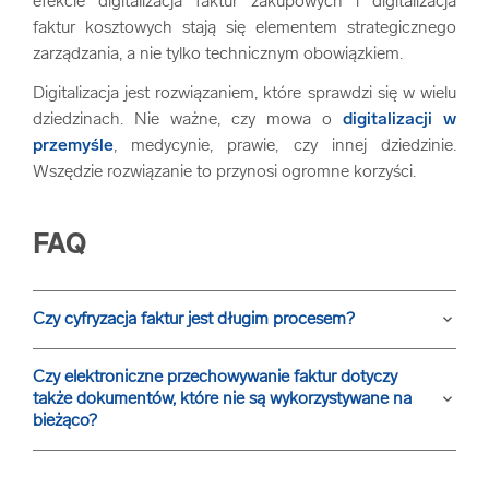
efekcie digitalizacja faktur zakupowych i digitalizacja
faktur kosztowych stają się elementem strategicznego
zarządzania, a nie tylko technicznym obowiązkiem.
Digitalizacja jest rozwiązaniem, które sprawdzi się w wielu
dziedzinach. Nie ważne, czy mowa o
digitalizacji w
przemyśle
, medycynie, prawie, czy innej dziedzinie.
Wszędzie rozwiązanie to przynosi ogromne korzyści.
FAQ
Czy cyfryzacja faktur jest długim procesem?
keyboard_arrow_down
Czy elektroniczne przechowywanie faktur dotyczy
także dokumentów, które nie są wykorzystywane na
keyboard_arrow_down
bieżąco?