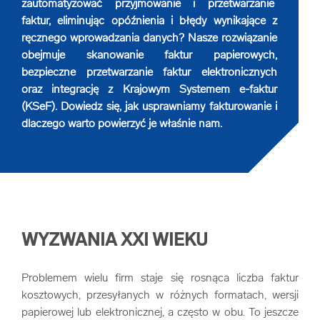
zautomatyzować przyjmowanie i przetwarzanie
Niszczenie dysków
Bezpieczny transport archiwów
Robotic Process Automation
faktur, eliminując opóźnienia i błędy wynikające z
ręcznego wprowadzania danych? Nasze rozwiązanie
obejmuje skanowanie faktur papierowych,
Niszczenie nośników cyfrowych
Transport teczek osobowych
bezpieczne przetwarzanie faktur elektronicznych
oraz integrację z Krajowym Systemem e-faktur
(KSeF). Dowiedz się, jak usprawniamy fakturowanie i
Mobilne niszczenie dokumentów
Obsługa archiwum zakładowego
dlaczego warto powierzyć je właśnie nam.
WYZWANIA XXI WIEKU
Problemem wielu firm staje się rosnąca liczba faktur
kosztowych, przesyłanych w różnych formatach, wersji
papierowej lub elektronicznej, a często w obu. To jeszcze