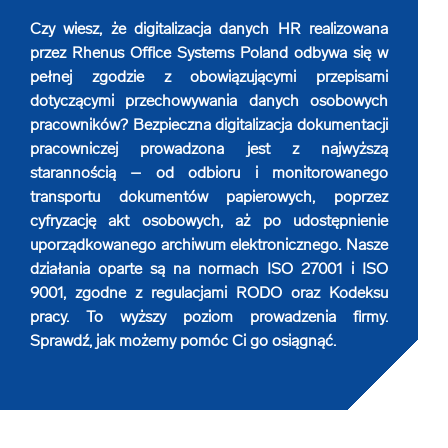
Niszczenie dysków
Bezpieczny transport archiwów
Robotic Process Automation
Czy wiesz, że digitalizacja danych HR realizowana
przez Rhenus Office Systems Poland odbywa się w
pełnej zgodzie z obowiązującymi przepisami
Niszczenie nośników cyfrowych
Transport teczek osobowych
dotyczącymi przechowywania danych osobowych
pracowników? Bezpieczna digitalizacja dokumentacji
pracowniczej prowadzona jest z najwyższą
Mobilne niszczenie dokumentów
Obsługa archiwum zakładowego
starannością – od odbioru i monitorowanego
transportu dokumentów papierowych, poprzez
cyfryzację akt osobowych, aż po udostępnienie
uporządkowanego archiwum elektronicznego. Nasze
działania oparte są na normach ISO 27001 i ISO
9001, zgodne z regulacjami RODO oraz Kodeksu
pracy. To wyższy poziom prowadzenia firmy.
Sprawdź, jak możemy pomóc Ci go osiągnąć.