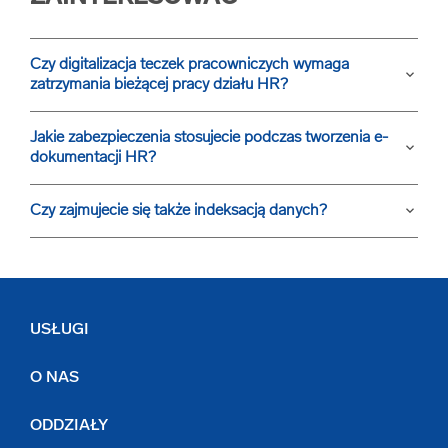
Czy digitalizacja teczek pracowniczych wymaga
keyboard_arrow_down
zatrzymania bieżącej pracy działu HR?
Jakie zabezpieczenia stosujecie podczas tworzenia e-
keyboard_arrow_down
dokumentacji HR?
Czy zajmujecie się także indeksacją danych?
keyboard_arrow_down
USŁUGI
O NAS
ODDZIAŁY