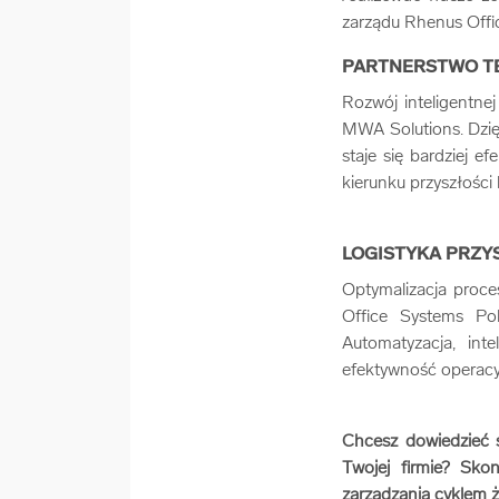
zarządu Rhenus Offi
PARTNERSTWO T
Rozwój inteligentnej
MWA Solutions. Dzi
staje się bardziej e
kierunku przyszłości 
LOGISTYKA PRZY
Optymalizacja proc
Office Systems Po
Automatyzacja, int
efektywność operacyj
Chcesz dowiedzieć 
Twojej firmie? Sko
zarządzania cyklem 