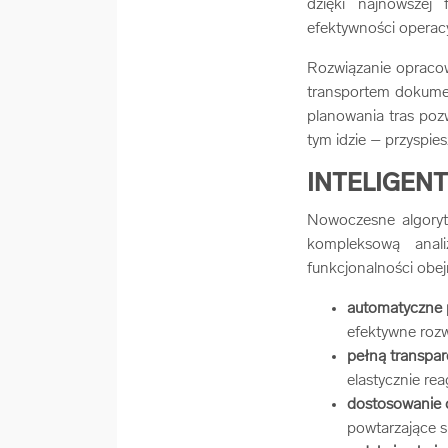
dzięki najnowszej 
efektywności operacy
Rozwiązanie opracow
transportem dokumen
planowania tras poz
tym idzie – przyspie
INTELIGENT
Nowoczesne algoryt
kompleksową anal
funkcjonalności obej
automatyczne 
efektywne rozw
pełną transpar
elastycznie re
dostosowanie d
powtarzające s