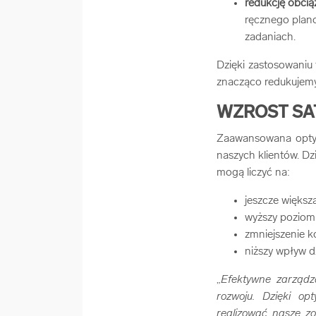
redukcję obcią
ręcznego plano
zadaniach.
Dzięki zastosowaniu 
znacząco redukujemy
WZROST SA
Zaawansowana optymal
naszych klientów. Dz
mogą liczyć na:
jeszcze większ
wyższy poziom
zmniejszenie k
niższy wpływ d
„
Efektywne zarządz
rozwoju. Dzięki op
realizować nasze z