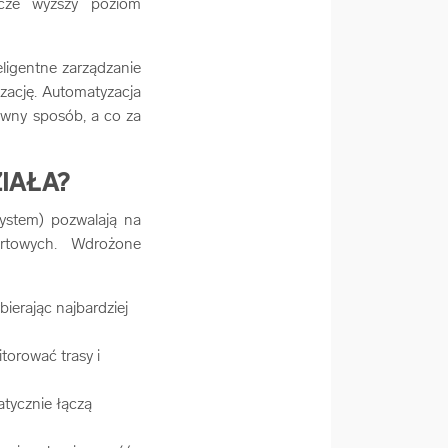
szcze wyższy poziom
ligentne zarządzanie
zację. Automatyzacja
ywny sposób, a co za
ZIAŁA?
ystem) pozwalają na
rtowych. Wdrożone
ierając najbardziej
orować trasy i
atycznie łączą