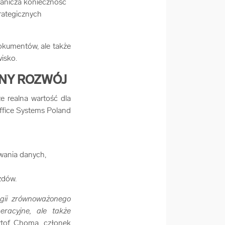
ranicza konieczność
rategicznych
dokumentów, ale także
isko.
ONY ROZWÓJ
że realna wartość dla
Office Systems Poland
wania danych,
zdów.
egii zrównoważonego
eracyjne, ale także
ztof Choma, członek