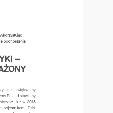
ykorzystując
onę podnoszenia
YKI –
AŻONY
tyczne, zwiększamy
tems Poland stawiamy
istyczne. Już w 2018
e pojemnikami. Dziś,