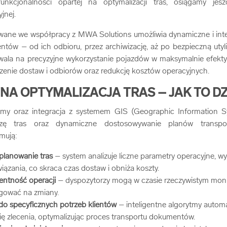
funkcjonalności opartej na optymalizacji tras, osiągamy je
jnej.
ane we współpracy z MWA Solutions umożliwia dynamiczne i inte
tów – od ich odbioru, przez archiwizację, aż po bezpieczną utyli
wala na precyzyjne wykorzystanie pojazdów w maksymalnie efekt
szenie dostaw i odbiorów oraz redukcję kosztów operacyjnych.
NA OPTYMALIZACJA TRAS – JAK TO D
my oraz integracja z systemem GIS (Geographic Information S
izę tras oraz dynamiczne dostosowywanie planów transpo
mują:
planowanie tras
– system analizuje liczne parametry operacyjne, wyb
iązania, co skraca czas dostaw i obniża koszty.
entność operacji
– dyspozytorzy mogą w czasie rzeczywistym monit
agować na zmiany.
o specyficznych potrzeb klientów
– inteligentne algorytmy autom
ię zlecenia, optymalizując proces transportu dokumentów.