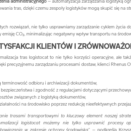
żenia administracyjnego
– automatyzacja zarządzania logistyką og
wania tras, dzięki czemu zespoły logistyków mogą skupić się na st
tych rozwiązań, nie tylko usprawniamy zarządzanie cyklem życia 
 emisję CO₂, minimalizując negatywny wpływ transportu na środow
TYSFAKCJI KLIENTÓW I ZRÓWNOWAŻ
izacja tras logistocat to nie tylko korzyści operacyjne, ale tak
ięki precyzyjnemu zarządzaniu procesami dostaw, klienci Rhenus 
ą terminowość odbioru i archiwizacji dokumentów,
 bezpieczeństwa i zgodność z regulacjami dotyczącymi przechowy
osztów związanych z logistyką dokumentów,
ziałalności na środowisko poprzez redukcję nieefektywnych przeja
anie trasami transportowymi to kluczowy element naszej strat
tymalizacji logistocat możemy nie tylko usprawnić procesy op
obowiązania w zakresie ochrony środowiska
” – podkreśla Krzys