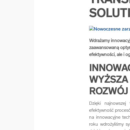
TRANS
SOLUT
Wdrażamy innowacyjn
zaawansowaną optyma
efektywności, ale i
INNOWAC
WYŻSZA
ROZWÓJ
Dzięki najnowszej
efektywność procesó
na innowacyjne tech
roku wdrożyliśmy sy