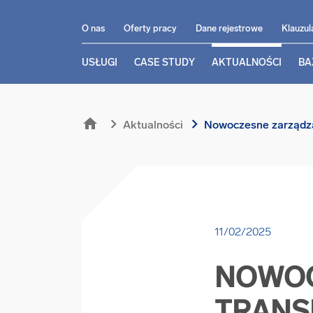
O nas
Oferty pracy
Dane rejestrowe
Klauzul
USŁUGI
CASE STUDY
AKTUALNOŚCI
BA
home
chevron_right
chevron_right
Aktualności
Nowoczesne zarządza
11/02/2025
NOWOC