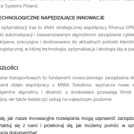
ce Systems Poland.
ECHNOLOGICZNE NAPĘDZAJĄCE INNOWACJE
 optymalizacji tras to efekt strategicznej współpracy Rhenus Of
ęki automatyzacji i zaawansowanym algorytmom zarządzanie cykl
fektywne, precyzyjne i dostosowane do aktualnych potrzeb klient
logistycznej, w której technologia, optymalizacja i ekologia idą w pa
SZŁOŚCI
esów transportowych to fundament nowoczesnego zarządzania 
land dzięki współpracy z MWA Solutions, wyznacza nowe s
eligentne algorytmy i dbałość o środowisko pozwalają firmie 
ną, ale także świadczyć usługi na najwyższym poziomie.
się, jak nasze innowacyjne rozwiązania mogą usprawnić zarząd
ntaktuj się z nami i przekonaj się, jak możemy pomóc w opt
życia dokumentów!