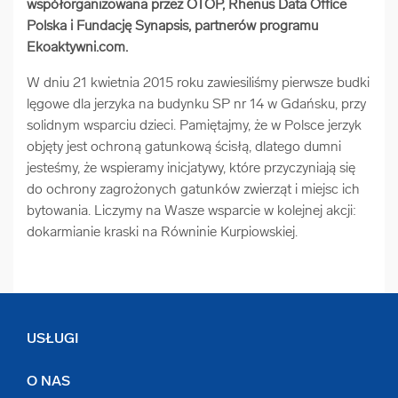
współorganizowana przez OTOP, Rhenus Data Office
arrow_forward
Usługi digitalizacjyjne
Polska i Fundację Synapsis, partnerów programu
Ekoaktywni.com.
arrow_forward
Osuszanie dokumentów
W dniu 21 kwietnia 2015 roku zawiesiliśmy pierwsze budki
lęgowe dla jerzyka na budynku SP nr 14 w Gdańsku, przy
solidnym wsparciu dzieci. Pamiętajmy, że w Polsce jerzyk
arrow_forward
Pozostałe usługi
objęty jest ochroną gatunkową ścisłą, dlatego dumni
jesteśmy, że wspieramy inicjatywy, które przyczyniają się
do ochrony zagrożonych gatunków zwierząt i miejsc ich
bytowania. Liczymy na Wasze wsparcie w kolejnej akcji:
dokarmianie kraski na Równinie Kurpiowskiej.
USŁUGI
O NAS