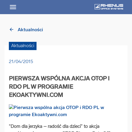
arrow_back
Aktualności
arrow_back
Powrót
Aktualności
USŁUGI
21/04/2015
Usługi Przegląd
PIERWSZA WSPÓLNA AKCJA OTOP I
arrow_forward
Niszczenie nośników informacji
RDO PL W PROGRAMIE
EKOAKTYWNI.COM
arrow_forward
Archiwizowanie dokumentów
arrow_forward
Przechowywanie dokumentacji
"Dom dla jerzyka – radość dla dzieci” to akcja