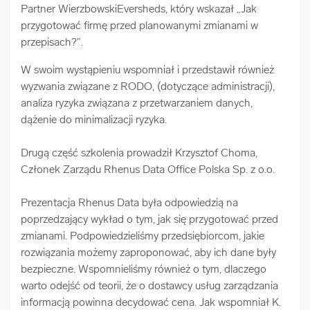
Partner WierzbowskiEversheds, który wskazał „Jak
arrow_forward
Usługi digitalizacjyjne
przygotować firmę przed planowanymi zmianami w
przepisach?".
arrow_forward
Osuszanie dokumentów
W swoim wystąpieniu wspomniał i przedstawił również
wyzwania związane z RODO, (dotyczące administracji),
arrow_forward
analiza ryzyka związana z przetwarzaniem danych,
Pozostałe usługi
dążenie do minimalizacji ryzyka.
Drugą część szkolenia prowadził Krzysztof Choma,
Członek Zarządu Rhenus Data Office Polska Sp. z o.o.
Prezentacja Rhenus Data była odpowiedzią na
poprzedzający wykład o tym, jak się przygotować przed
zmianami. Podpowiedzieliśmy przedsiębiorcom, jakie
rozwiązania możemy zaproponować, aby ich dane były
bezpieczne. Wspomnieliśmy również o tym, dlaczego
warto odejść od teorii, że o dostawcy usług zarządzania
informacją powinna decydować cena. Jak wspomniał K.