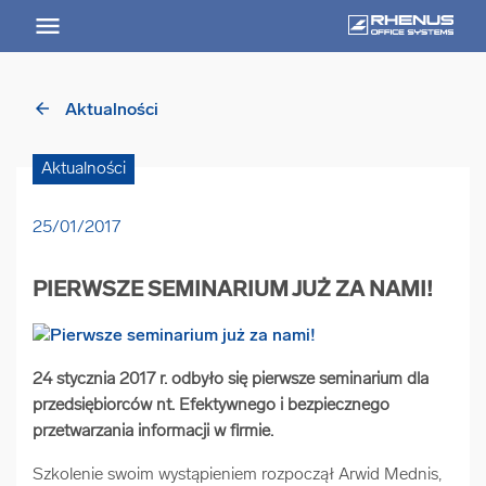
arrow_back
Aktualności
arrow_back
Powrót
Aktualności
USŁUGI
25/01/2017
Usługi Przegląd
PIERWSZE SEMINARIUM JUŻ ZA NAMI!
arrow_forward
Niszczenie nośników informacji
arrow_forward
24 stycznia 2017 r. odbyło się pierwsze seminarium dla
Archiwizowanie dokumentów
przedsiębiorców nt. Efektywnego i bezpiecznego
przetwarzania informacji w firmie.
arrow_forward
Przechowywanie dokumentacji
Szkolenie swoim wystąpieniem rozpoczął Arwid Mednis,