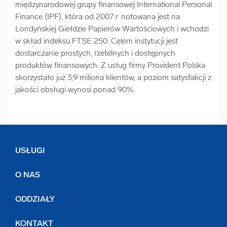
międzynarodowej grupy finansowej International Personal
Finance (IPF), która od 2007 r. notowana jest na
Londyńskiej Giełdzie Papierów Wartościowych i wchodzi
w skład indeksu FTSE 250. Celem instytucji jest
dostarczanie prostych, rzetelnych i dostępnych
produktów finansowych. Z usług firmy Provident Polska
skorzystało już 3,9 miliona klientów, a poziom satysfakcji z
jakości obsługi wynosi ponad 90%.
USŁUGI
O NAS
ODDZIAŁY
KONTAKT