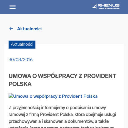
arrow_back
Aktualności
arrow_back
Powrót
Aktualności
USŁUGI
30/08/2016
Usługi Przegląd
UMOWA O WSPÓŁPRACY Z PROVIDENT
arrow_forward
Niszczenie nośników informacji
POLSKA
arrow_forward
Archiwizowanie dokumentów
Z przyjemnością informujemy o podpisaniu umowy
ramowej z firmą Provident Polska, która obejmuje usługi
arrow_forward
Przechowywanie dokumentacji
przechowywania i skanowania dokumentów, a także