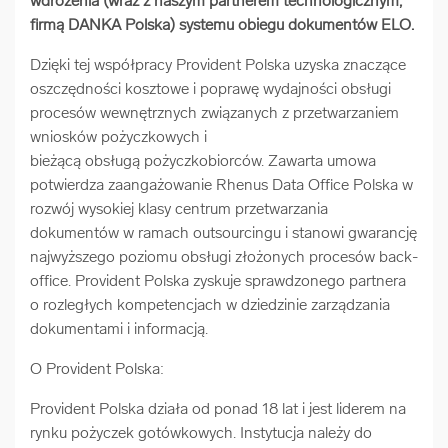
wdrożenia (wraz z naszym partnerem technologicznym,
arrow_forward
firmą DANKA Polska) systemu obiegu dokumentów ELO.
Usługi digitalizacjyjne
Dzięki tej współpracy Provident Polska uzyska znaczące
arrow_forward
oszczędności kosztowe i poprawę wydajności obsługi
Osuszanie dokumentów
procesów wewnętrznych związanych z przetwarzaniem
wniosków pożyczkowych i
arrow_forward
Pozostałe usługi
bieżącą obsługą pożyczkobiorców. Zawarta umowa
potwierdza zaangażowanie Rhenus Data Office Polska w
rozwój wysokiej klasy centrum przetwarzania
dokumentów w ramach outsourcingu i stanowi gwarancję
najwyższego poziomu obsługi złożonych procesów back-
office. Provident Polska zyskuje sprawdzonego partnera
o rozległych kompetencjach w dziedzinie zarządzania
dokumentami i informacją.
O Provident Polska:
Provident Polska działa od ponad 18 lat i jest liderem na
rynku pożyczek gotówkowych. Instytucja należy do