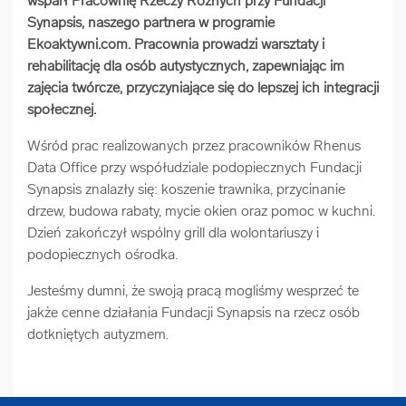
wsparł Pracownię Rzeczy Różnych przy Fundacji
arrow_forward
Synapsis, naszego partnera w programie
Usługi digitalizacjyjne
Ekoaktywni.com. Pracownia prowadzi warsztaty i
rehabilitację dla osób autystycznych, zapewniając im
arrow_forward
Osuszanie dokumentów
zajęcia twórcze, przyczyniające się do lepszej ich integracji
społecznej.
arrow_forward
Pozostałe usługi
Wśród prac realizowanych przez pracowników Rhenus
Data Office przy współudziale podopiecznych Fundacji
Synapsis znalazły się: koszenie trawnika, przycinanie
drzew, budowa rabaty, mycie okien oraz pomoc w kuchni.
Dzień zakończył wspólny grill dla wolontariuszy i
podopiecznych ośrodka.
Jesteśmy dumni, że swoją pracą mogliśmy wesprzeć te
jakże cenne działania Fundacji Synapsis na rzecz osób
dotkniętych autyzmem.