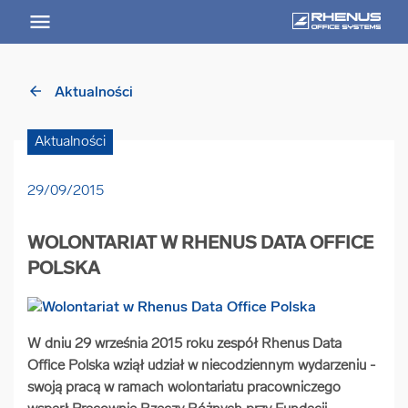
arrow_back
Aktualności
arrow_back
Powrót
Aktualności
USŁUGI
29/09/2015
Usługi Przegląd
WOLONTARIAT W RHENUS DATA OFFICE
arrow_forward
Niszczenie nośników informacji
POLSKA
arrow_forward
Archiwizowanie dokumentów
W dniu 29 września 2015 roku zespół Rhenus Data
Office Polska wziął udział w niecodziennym wydarzeniu -
arrow_forward
Przechowywanie dokumentacji
swoją pracą w ramach wolontariatu pracowniczego