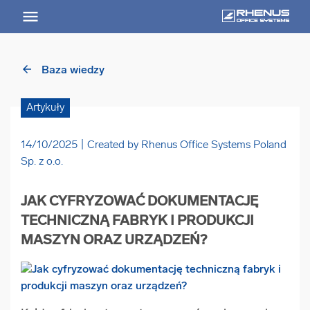
arrow_back
Baza wiedzy
arrow_back
Powrót
Artykuły
USŁUGI
14/10/2025
Created by Rhenus Office Systems Poland
Usługi Przegląd
Sp. z o.o.
arrow_forward
JAK CYFRYZOWAĆ DOKUMENTACJĘ
Niszczenie nośników informacji
TECHNICZNĄ FABRYK I PRODUKCJI
MASZYN ORAZ URZĄDZEŃ?
arrow_forward
Archiwizowanie dokumentów
arrow_forward
Przechowywanie dokumentacji