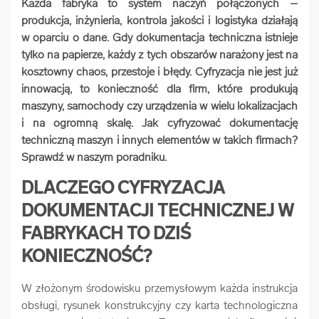
Każda fabryka to system naczyń połączonych –
arrow_forward
Usługi digitalizacjyjne
produkcja, inżynieria, kontrola jakości i logistyka działają
w oparciu o dane. Gdy dokumentacja techniczna istnieje
tylko na papierze, każdy z tych obszarów narażony jest na
arrow_forward
Osuszanie dokumentów
kosztowny chaos, przestoje i błędy.
Cyfryzacja nie jest już
innowacją, to konieczność dla firm, które produkują
maszyny, samochody czy urządzenia w wielu lokalizacjach
arrow_forward
Pozostałe usługi
i na ogromną skalę. Jak cyfryzować dokumentację
techniczną maszyn i innych elementów w takich firmach?
Sprawdź w naszym poradniku.
DLACZEGO CYFRYZACJA
DOKUMENTACJI TECHNICZNEJ W
FABRYKACH TO DZIŚ
KONIECZNOŚĆ?
W złożonym środowisku przemysłowym każda instrukcja
obsługi, rysunek konstrukcyjny czy karta technologiczna