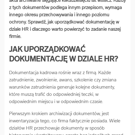
akta archiwalne sięgające kilkudziesięciu lat wstecz. Każdy
arrow_forward
z tych dokumentów podlega innym przepisom, wymaga
Usługi digitalizacjyjne
innego okresu przechowywania i innego poziomu
ochrony. Sprawdź, jak uporządkować dokumentację w
arrow_forward
Osuszanie dokumentów
dziale HR i dlaczego warto powierzyć to zadanie naszej
firmie.
arrow_forward
Pozostałe usługi
JAK UPORZĄDKOWAĆ
DOKUMENTACJĘ W DZIALE HR?
Dokumentacja kadrowa rośnie wraz z firmą. Każde
zatrudnienie, zwolnienie, awans, szkolenie czy zmiana
warunków zatrudnienia generuje kolejne dokumenty,
które muszą trafić do odpowiedniej teczki, w
odpowiednim miejscu i w odpowiednim czasie.
Pierwszym krokiem archiwizacji dokumentów, jest
inwentaryzacja tego, co firma faktycznie posiada. Wiele
działów HR przechowuje dokumenty w sposób