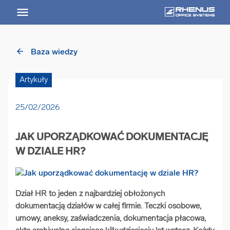
arrow_back
Baza wiedzy
arrow_back
Powrót
Artykuły
USŁUGI
25/02/2026
Usługi Przegląd
JAK UPORZĄDKOWAĆ DOKUMENTACJĘ
arrow_forward
Niszczenie nośników informacji
W DZIALE HR?
arrow_forward
Archiwizowanie dokumentów
Dział HR to jeden z najbardziej obłożonych
dokumentacją działów w całej firmie. Teczki osobowe,
arrow_forward
Przechowywanie dokumentacji
umowy, aneksy, zaświadczenia, dokumentacja płacowa,