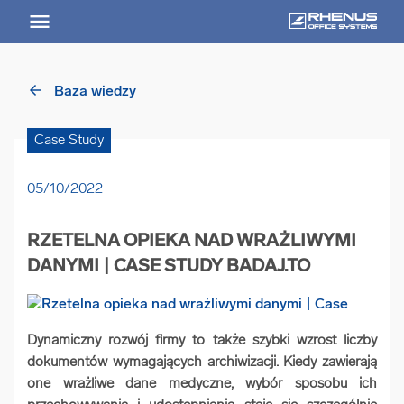
RHENUS
worldwide
arrow_back
Baza wiedzy
arrow_back
Powrót
Case Study
USŁUGI
05/10/2022
Usługi Przegląd
RZETELNA OPIEKA NAD WRAŻLIWYMI
arrow_forward
Niszczenie nośników informacji
DANYMI | CASE STUDY BADAJ.TO
arrow_forward
Archiwizowanie dokumentów
Dynamiczny rozwój firmy to także szybki wzrost liczby
dokumentów wymagających archiwizacji. Kiedy zawierają
arrow_forward
Przechowywanie dokumentacji
one wrażliwe dane medyczne, wybór sposobu ich