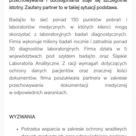
przechowywania i udostępniania staje się szczególnie
arrow_forward
istotny. Zaufany partner to w takiej sytuacji podstawa.
Usługi digitalizacjyjne
Badaj.to to sieć ponad 130 punktów pobrań i
arrow_forward
laboratoriów medycznych, w których klienci mogą
Osuszanie dokumentów
skorzystać z laboratoryjnych badań diagnostycznych.
Firma wykonuje miliony badań rocznie i zatrudnia ponad
arrow_forward
Pozostałe usługi
30 diagnostów laboratoryjnych. Firma działa w 5
województwach pod szyldem badaj.to oraz Śląskie
Laboratoria Analityczne. Z racji wymagań dotyczących
ochrony danych pacjentów oraz znacznej ilości
dokumentów, firma poszukiwała partnera w zakresie
przechowywania dokumentacji medycznej
w odpowiednich warunkach.
WYZWANIA
Potrzeba wsparcia w zakresie ochrony wrażliwych