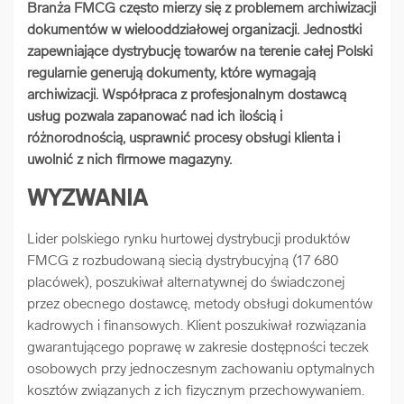
Branża FMCG często mierzy się z problemem archiwizacji
arrow_forward
Usługi digitalizacjyjne
dokumentów w wielooddziałowej organizacji. Jednostki
zapewniające dystrybucję towarów na terenie całej Polski
regularnie generują dokumenty, które wymagają
arrow_forward
Osuszanie dokumentów
archiwizacji. Współpraca z profesjonalnym dostawcą
usług pozwala zapanować nad ich ilością i
arrow_forward
Pozostałe usługi
różnorodnością, usprawnić procesy obsługi klienta i
uwolnić z nich firmowe magazyny.
WYZWANIA
Lider polskiego rynku hurtowej dystrybucji produktów
FMCG z rozbudowaną siecią dystrybucyjną (17 680
placówek), poszukiwał alternatywnej do świadczonej
przez obecnego dostawcę, metody obsługi dokumentów
kadrowych i finansowych. Klient poszukiwał rozwiązania
gwarantującego poprawę w zakresie dostępności teczek
osobowych przy jednoczesnym zachowaniu optymalnych
kosztów związanych z ich fizycznym przechowywaniem.