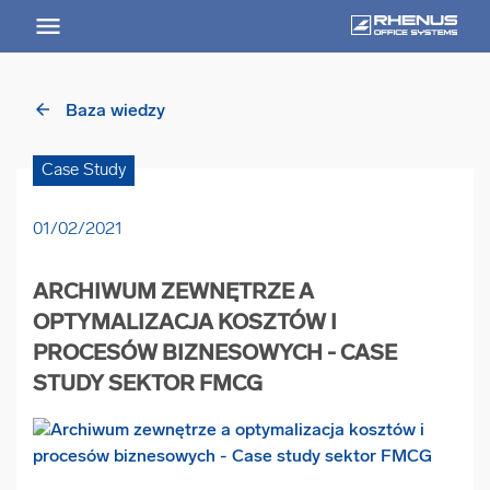
RHENUS
worldwide
arrow_back
Baza wiedzy
arrow_back
Powrót
Case Study
USŁUGI
01/02/2021
Usługi Przegląd
ARCHIWUM ZEWNĘTRZE A
arrow_forward
Niszczenie nośników informacji
OPTYMALIZACJA KOSZTÓW I
PROCESÓW BIZNESOWYCH - CASE
STUDY SEKTOR FMCG
arrow_forward
Archiwizowanie dokumentów
arrow_forward
Przechowywanie dokumentacji