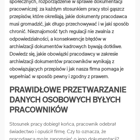
społecznych, rozporządzenie w sprawie dokumentacji
arrow_forward
Usługi digitalizacjyjne
pracowniczej: za każdym stosunkiem pracy stoi gąszcz
przepisów, które określają, jakie dokumenty pracodawca
musi gromadzić, jak długo przechowywać i w jaki sposób
arrow_forward
Osuszanie dokumentów
chronić. Nieznajomość tych regulacji nie zwalnia z
odpowiedzialności, a konsekwencje błędów w
archiwizacji dokumentów kadrowych bywają dotkliwe.
arrow_forward
Pozostałe usługi
Dowiedz się, jakie obowiązki pracodawcy w zakresie
archiwizacji dokumentów pracowników wynikają z
obowiązujących przepisów i jak nasza firma pomaga je
wypełniać w sposób pewny i zgodny z prawem.
PRAWIDŁOWE PRZETWARZANIE
DANYCH OSOBOWYCH BYŁYCH
PRACOWNIKÓW
Stosunek pracy dobiegł końca, pracownik odebrał
świadectwo i opuścił firmę. Czy to oznacza, że
pracodawca może zapomnieć o jego dokumentacji?