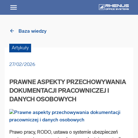
arrow_back
Baza wiedzy
arrow_back
Powrót
Artykuły
USŁUGI
27/02/2026
Usługi Przegląd
PRAWNE ASPEKTY PRZECHOWYWANIA
arrow_forward
Niszczenie nośników informacji
DOKUMENTACJI PRACOWNICZEJ I
DANYCH OSOBOWYCH
arrow_forward
Archiwizowanie dokumentów
arrow_forward
Przechowywanie dokumentacji
Prawo pracy, RODO, ustawa o systemie ubezpieczeń