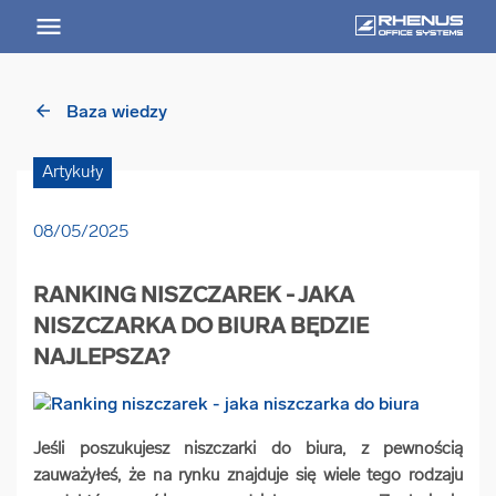
arrow_back
Baza wiedzy
arrow_back
Powrót
Artykuły
USŁUGI
08/05/2025
Usługi Przegląd
RANKING NISZCZAREK - JAKA
arrow_forward
Niszczenie nośników informacji
NISZCZARKA DO BIURA BĘDZIE
NAJLEPSZA?
arrow_forward
Archiwizowanie dokumentów
Jeśli poszukujesz niszczarki do biura, z pewnością
arrow_forward
Przechowywanie dokumentacji
zauważyłeś, że na rynku znajduje się wiele tego rodzaju