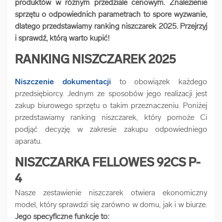
produktów w różnym przedziale cenowym. Znalezienie
arrow_forward
Usługi digitalizacjyjne
sprzętu o odpowiednich parametrach to spore wyzwanie,
dlatego przedstawiamy ranking niszczarek 2025. Przejrzyj
i sprawdź, którą warto kupić!
arrow_forward
Osuszanie dokumentów
RANKING NISZCZAREK 2025
arrow_forward
Pozostałe usługi
Niszczenie dokumentacji
to obowiązek każdego
przedsiębiorcy. Jednym ze sposobów jego realizacji jest
zakup biurowego sprzętu o takim przeznaczeniu. Poniżej
przedstawiamy ranking niszczarek, który pomoże Ci
podjąć decyzję w zakresie zakupu odpowiedniego
aparatu.
NISZCZARKA FELLOWES 92CS P-
4
Nasze zestawienie niszczarek otwiera ekonomiczny
model, który sprawdzi się zarówno w domu, jak i w biurze.
Jego specyficzne funkcje to: