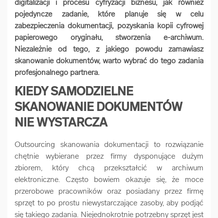
digitalizacji i procesu cyfryzacji biznesu, jak również
arrow_forward
Usługi digitalizacjyjne
pojedyncze zadanie, które planuje się w celu
zabezpieczenia dokumentacji, pozyskania kopii cyfrowej
papierowego oryginału, stworzenia e-archiwum.
arrow_forward
Osuszanie dokumentów
Niezależnie od tego, z jakiego powodu zamawiasz
skanowanie dokumentów, warto wybrać do tego zadania
profesjonalnego partnera.
arrow_forward
Pozostałe usługi
KIEDY SAMODZIELNE
SKANOWANIE DOKUMENTÓW
NIE WYSTARCZA
Outsourcing skanowania dokumentacji to rozwiązanie
chętnie wybierane przez firmy dysponujące dużym
zbiorem, który chcą przekształcić w archiwum
elektroniczne. Często bowiem okazuje się, że moce
przerobowe pracowników oraz posiadany przez firmę
sprzęt to po prostu niewystarczające zasoby, aby podjąć
się takiego zadania. Niejednokrotnie potrzebny sprzęt jest