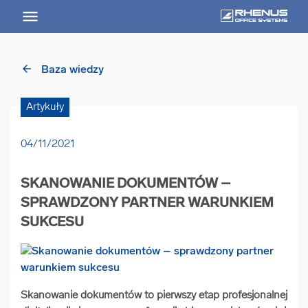
arrow_back
Baza wiedzy
arrow_back
Powrót
Artykuły
USŁUGI
04/11/2021
Usługi Przegląd
SKANOWANIE DOKUMENTÓW –
arrow_forward
Niszczenie nośników informacji
SPRAWDZONY PARTNER WARUNKIEM
SUKCESU
arrow_forward
Archiwizowanie dokumentów
arrow_forward
Przechowywanie dokumentacji
Skanowanie dokumentów to pierwszy etap profesjonalnej