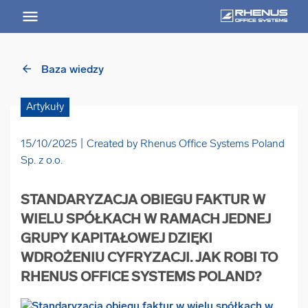
arrow_back
Baza wiedzy
arrow_back
Powrót
Artykuły
USŁUGI
15/10/2025
Created by Rhenus Office Systems Poland
Usługi Przegląd
Sp. z o.o.
arrow_forward
STANDARYZACJA OBIEGU FAKTUR W
Niszczenie nośników informacji
WIELU SPÓŁKACH W RAMACH JEDNEJ
GRUPY KAPITAŁOWEJ DZIĘKI
arrow_forward
Archiwizowanie dokumentów
WDROŻENIU CYFRYZACJI. JAK ROBI TO
RHENUS OFFICE SYSTEMS POLAND?
arrow_forward
Przechowywanie dokumentacji