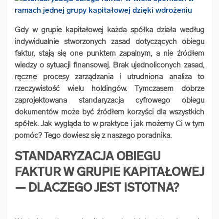
arrow_forward
Usługi digitalizacjyjne
Gdy w grupie kapitałowej każda spółka działa według
indywidualnie stworzonych zasad dotyczących obiegu
arrow_forward
Osuszanie dokumentów
faktur, stają się one punktem zapalnym, a nie źródłem
wiedzy o sytuacji finansowej. Brak ujednoliconych zasad,
arrow_forward
Pozostałe usługi
ręczne procesy zarządzania i utrudniona analiza to
rzeczywistość wielu holdingów. Tymczasem dobrze
zaprojektowana standaryzacja cyfrowego obiegu
dokumentów może być źródłem korzyści dla wszystkich
spółek. Jak wygląda to w praktyce i jak możemy Ci w tym
pomóc? Tego dowiesz się z naszego poradnika.
STANDARYZACJA OBIEGU
FAKTUR W GRUPIE KAPITAŁOWEJ
— DLACZEGO JEST ISTOTNA?