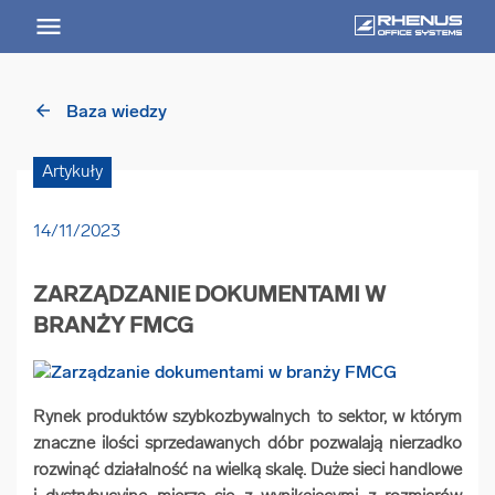
arrow_back
Baza wiedzy
arrow_back
Powrót
Artykuły
USŁUGI
14/11/2023
Usługi Przegląd
ZARZĄDZANIE DOKUMENTAMI W
arrow_forward
Niszczenie nośników informacji
BRANŻY FMCG
arrow_forward
Archiwizowanie dokumentów
Rynek produktów szybkozbywalnych to sektor, w którym
znaczne ilości sprzedawanych dóbr pozwalają nierzadko
arrow_forward
Przechowywanie dokumentacji
rozwinąć działalność na wielką skalę. Duże sieci handlowe