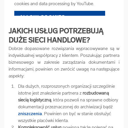
cookies and data processing by YouTube.
ALLOW COOKIES
JAKICH USŁUG POTRZEBUJĄ
COOKIE SETTINGS
DUŻE SIECI HANDLOWE?
Dobrze dopasowane rozwiązania wypracowywane są w
indywidualnej współpracy z klientem. Poszukując partnera
biznesowego w zakresie zarządzania dokumentami i
informacjami, powinien on zwrócić uwagę na następujące
aspekty:
Dla dużych, rozproszonych organizacji szczególnie
istotne jest znalezienie partnera z
rozbudowaną
siecią logistyczną
, która pozwoli na sprawne odbiory
dokumentacji przeznaczonej do archiwizacji bądź
zniszczenia
. Powinien on być w stanie obsłużyć
wszystkie placówki klienta.
Kompleksowość usług
powinna także polegać na