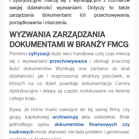
i dystrybucyjne mierzą się z wynikającymi z rozmiarów
arrow_forward
swojej działalności wyzwaniami. Dotyczy to także
Usługi digitalizacjyjne
zarządzania dokumentami: ich przechowywania,
porządkowania i niszczenia.
arrow_forward
Osuszanie dokumentów
WYZWANIA ZARZĄDZANIA
DOKUMENTAMI W BRANŻY FMCG
arrow_forward
Pozostałe usługi
Pomimo
cyfryzacji
duże sieci handlowe cały czas mierzą
się z wyzwaniami
przechowywania
i obsługi znacznej
ilości dokumentów. Wynikają one zarówno ze skali
działalności, jak i rozproszonej struktury placówek, w
których na co dzień powstaje dokumentacja. Centra
dystrybucyjne i sklepy są często rozlokowane na terenie
całego kraju.
Bywa, że różne marki należące do tej samej firmy, czy
grupy kapitałowej
archiwizują
akta oddzielnie. Brak
jednolitego opisu
dokumentów finansowych czy
kadrowych
może stanowić nie lada problem i generować