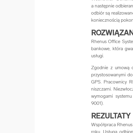
a następnie odbiera
odbiór są realizowan
koniecznością pokon
ROZWIĄZAN
Rhenus Office Syst
bankowe, która gwa
usługi.
Zgodnie z umową o
przystosowanymi do 
GPS. Pracownicy Rh
niszczarni. Niezwło
wymogami systemu z
9001).
REZULTATY
Współpraca Rhenus 
roku. Usługa odbior