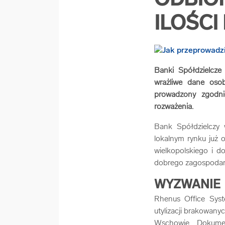
ODBIÓR
ILOŚC
Banki Spółdzielcze
wrażliwe dane osob
prowadzony zgodni
rozważenia.
Bank Spółdzielczy 
lokalnym rynku już o
wielkopolskiego i d
dobrego zagospodaro
WYZWANIE
Rhenus Office Syst
utylizacji brakowan
Wschowie. Dokumen