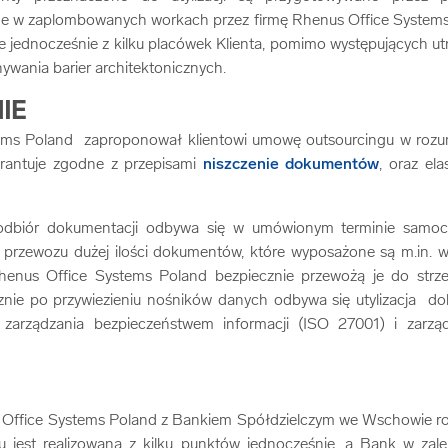
ne w zaplombowanych workach przez firmę Rhenus Office Systems
e jednocześnie z kilku placówek Klienta, pomimo występujących u
ywania barier architektonicznych.
IE
ems Poland zaproponował klientowi umowę outsourcingu w rozu
rantuje zgodne z przepisami
niszczenie dokumentów
, oraz ela
dbiór dokumentacji odbywa się w umówionym terminie samoc
przewozu dużej ilości dokumentów, które wyposażone są m.in. 
enus Office Systems Poland bezpiecznie przewożą je do strzeż
cznie po przywiezieniu nośników danych odbywa się utylizacja 
arządzania bezpieczeństwem informacji (ISO 27001) i zarząd
Office Systems Poland z Bankiem Spółdzielczym we Wschowie ro
u jest realizowana z kilku punktów jednocześnie, a Bank w zal