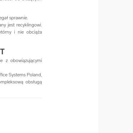
iegał sprawnie.
y jest recyklingowi.
órny i nie obciąża
NT
e z obowiązującymi
ffice Systems Poland,
kompleksową obsługą