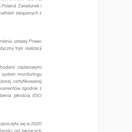
 Poland. Załadunek i
trudnień związanych z
mieniu ustawy Prawo
styczny tryb realizacji
hodami ciężarowymi
w system monitoringu
onej certyfikowanej
dokumentów zgodnie z
zenia jakością (ISO
zpoczęła się w 2020
eżności od bieżących