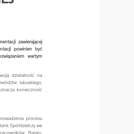
NEJ
ntacji zawierającej
ntacji powinien być
ozwiązaniem wartym
woją działalność na
jewództw: lubuskiego,
 oznacza konieczność
prowadzenia procesu
Bank Spółdzielczy we
pracowników Banku,