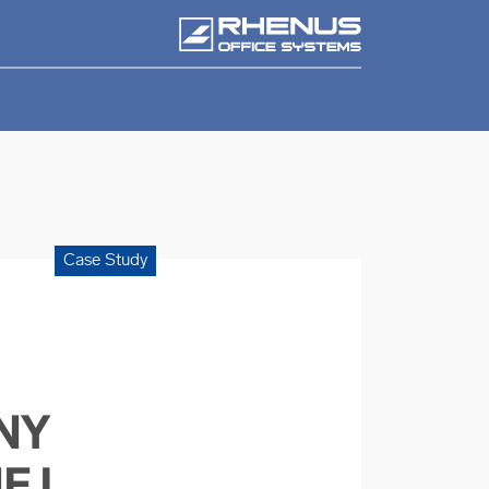
Case Study
NY