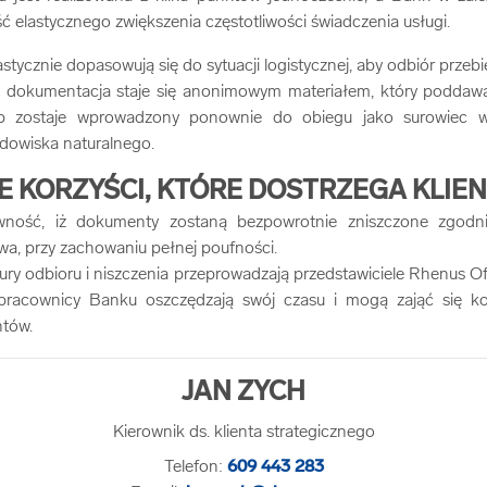
 elastycznego zwiększenia częstotliwości świadczenia usługi.
astycznie dopasowują się do sytuacji logistycznej, aby odbiór przeb
u dokumentacja staje się anonimowym materiałem, który poddawan
 zostaje wprowadzony ponownie do obiegu jako surowiec wt
dowiska naturalnego.
 KORZYŚCI, KTÓRE DOSTRZEGA KLIE
wność, iż dokumenty zostaną bezpowrotnie zniszczone zgodni
wa, przy zachowaniu pełnej poufności.
ry odbioru i niszczenia przeprowadzają przedstawiciele Rhenus O
pracownicy Banku oszczędzają swój czasu i mogą zająć się 
ntów.
JAN ZYCH
Kierownik ds. klienta strategicznego
Telefon:
609 443 283