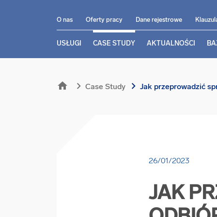
O nas
Oferty pracy
Dane rejestrowe
Klauzul
USŁUGI
CASE STUDY
AKTUALNOŚCI
BA
home
chevron_right
chevron_right
Case Study
Jak przeprowadzić spr
26/01/2023
JAK P