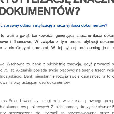
 I UTYLIZACJĘ ZNACZ
I DOKUMENTÓW?
 to ważna gałąź bankowości, generująca znaczne ilości dokume
owe i finansowe. W związku z tym proces utylizacji dokume
e z określonymi normami. W tej sytuacji outsourcing jest r
we Wschowie to bank z wieloletnią tradycją, gdyż prowadzi s
d 75 lat. Aktualnie posiada swoje placówki na terenie trzech wo
olnośląskiego. Bank nieustannie rozwija swoją działalność, a to
wania przyrastającej ilości dokumentów.
ems Poland świadczy usługi m.in. w zakresie sprawnego prze
ych dokumentów papierowych. Z takiej pomocy skorzystał również 
ty przeznaczone do utylizacji są przygotowywane przez 