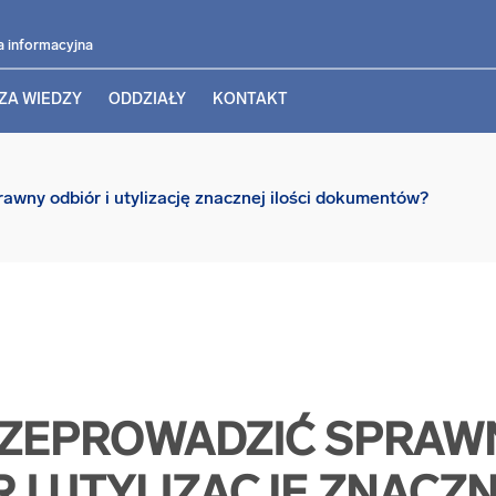
a informacyjna
ZA WIEDZY
ODDZIAŁY
KONTAKT
awny odbiór i utylizację znacznej ilości dokumentów?
RZEPROWADZIĆ SPRAW