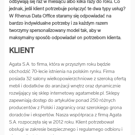
odbywają się raz w miesiącu albo kilka razy do roku. Co
arrow_forward
Usługi digitalizacjyjne
jednak, jeśli klient potrzebuje połączyć te dwa typy usług?
W Rhenus Data Office staramy się odpowiadać na
bardzo indywidualne potrzeby i za każdym razem
arrow_forward
Osuszanie dokumentów
tworzymy spersonalizowany model tak, aby w
maksymalny sposób odpowiadał on potrzebom klienta.
arrow_forward
Pozostałe usługi
KLIENT
Agata S.A. to firma, która w przyszłym roku będzie
obchodzić 70-lecie istnienia na polskim rynku. Firma
posiada 32 salony wielkopowierzchniowe z szeroką ofertą
mebli i dodatków do aranżacji wnętrz oraz dynamicznie
rozwijający się sklep internetowy agatameble.pl. Sklepy
zapewniają dostęp do artykułów ponad 250 różnych
producentów z Polski i zagranicy oraz szerokiego grona
doradców i ekspertów. Nasza współpraca z firmą Agata
S.A. rozpoczęła się w 2012 roku. Klient potrzebował
obsługi w zakresie bezpiecznego i regularnego odbioru i