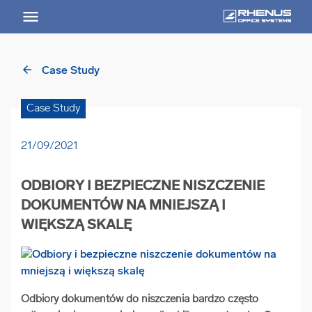
RHENUS
worldwide
PL
arrow_back
Case Study
arrow_back
Powrót
Case Study
USŁUGI
21/09/2021
Usługi Przegląd
ODBIORY I BEZPIECZNE NISZCZENIE
arrow_forward
Niszczenie nośników informacji
DOKUMENTÓW NA MNIEJSZĄ I
WIĘKSZĄ SKALĘ
arrow_forward
Archiwizowanie dokumentów
arrow_forward
Przechowywanie dokumentacji
Odbiory dokumentów do niszczenia bardzo często