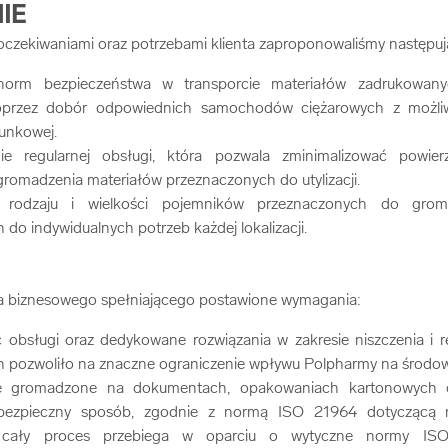
IE
oczekiwaniami oraz potrzebami klienta zaproponowaliśmy następuj
norm bezpieczeństwa w transporcie materiałów zadrukowan
poprzez dobór odpowiednich samochodów ciężarowych z możli
dunkowej.
nie regularnej obsługi, która pozwala zminimalizować powie
romadzenia materiałów przeznaczonych do utylizacji.
 rodzaju i wielkości pojemników przeznaczonych do grom
do indywidualnych potrzeb każdej lokalizacji.
era biznesowego spełniającego postawione wymagania:
 obsługi oraz dedykowane rozwiązania w zakresie niszczenia i r
 pozwoliło na znaczne ograniczenie wpływu Polpharmy na środow
e gromadzone na dokumentach, opakowaniach kartonowych cz
bezpieczny sposób, zgodnie z normą ISO 21964 dotyczącą n
a cały proces przebiega w oparciu o wytyczne normy ISO