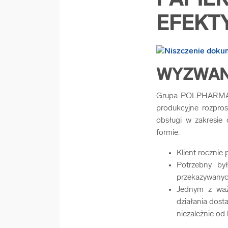
PAPIE
EFEKT
WYZWAN
Grupa POLPHARMA je
produkcyjne rozpros
obsługi w zakresie 
formie.
Klient rocznie
Potrzebny był
przekazywanych
Jednym z ważn
działania dosta
niezależnie od l