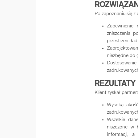
ROZWIĄZAN
Po zapoznaniu się z 
Zapewnienie 
zniszczenia 
przestrzeni ła
Zaprojektowa
niezbędne do g
Dostosowanie
zadrukowanych 
REZULTATY
Klient zyskał partn
Wysoką jakość
zadrukowanych
Wszelkie dan
niszczone w 
informacji, 