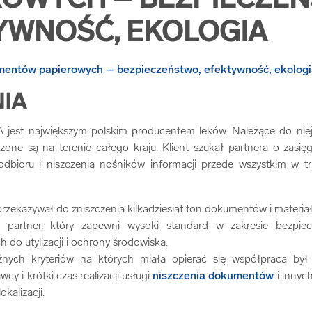
ROWYCH – BEZPIECZE
YWNOŚĆ, EKOLOGIA
IA
st największym polskim producentem leków. Należące do niej 
zone są na terenie całego kraju. Klient szukał partnera o zasi
odbioru i niszczenia nośników informacji przede wszystkim w tr
 przekazywał do zniszczenia kilkadziesiąt ton dokumentów i mater
 partner, który zapewni wysoki standard w zakresie bezpie
 do utylizacji i ochrony środowiska.
ych kryteriów na których miała opierać się współpraca był 
wcy i krótki czas realizacji usługi
niszczenia dokumentów
i innyc
okalizacji.