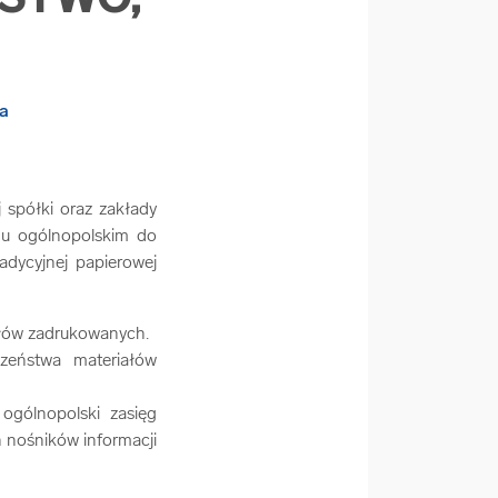
ŃSTWO,
spółki oraz zakłady
ęgu ogólnopolskim do
adycyjnej papierowej
iałów zadrukowanych.
czeństwa materiałów
ogólnopolski zasięg
h nośników informacji