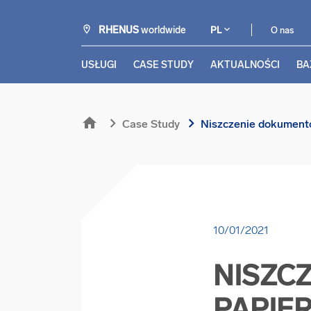
RHENUS
worldwide
PL
O nas
USŁUGI
CASE STUDY
AKTUALNOŚCI
BA
home
chevron_right
chevron_right
Case Study
Niszczenie dokumentó
10/01/2021
NISZC