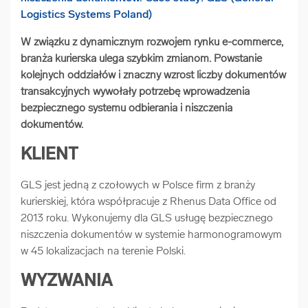
arrow_forward
Usługi digitalizacjyjne
W związku z dynamicznym rozwojem rynku e-commerce,
branża kurierska ulega szybkim zmianom. Powstanie
arrow_forward
Osuszanie dokumentów
kolejnych oddziałów i znaczny wzrost liczby dokumentów
transakcyjnych wywołały potrzebę wprowadzenia
arrow_forward
Pozostałe usługi
bezpiecznego systemu odbierania i niszczenia
dokumentów.
KLIENT
GLS jest jedną z czołowych w Polsce firm z branży
kurierskiej, która współpracuje z Rhenus Data Office od
2013 roku. Wykonujemy dla GLS usługę bezpiecznego
niszczenia dokumentów w systemie harmonogramowym
w 45 lokalizacjach na terenie Polski.
WYZWANIA