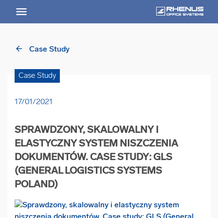
RHENUS
worldwide
PL
arrow_back
Case Study
arrow_back
Powrót
Case Study
USŁUGI
17/01/2021
Usługi Przegląd
SPRAWDZONY, SKALOWALNY I
arrow_forward
Niszczenie nośników informacji
ELASTYCZNY SYSTEM NISZCZENIA
DOKUMENTÓW. CASE STUDY: GLS
(GENERAL LOGISTICS SYSTEMS
arrow_forward
Archiwizowanie dokumentów
POLAND)
arrow_forward
Przechowywanie dokumentacji