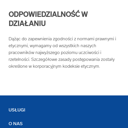
ODPOWIEDZIALNOŚĆ W
DZIAŁANIU
Dążąc do zapewnienia zgodności z normami prawnymi i
etycznymi, wymagamy od wszystkich naszych
pracowników najwyższego poziomu uczciwości i
rzetelności. Szczegółowe zasady postępowania zostały
określone w korporacyjnym kodeksie etycznym.
USŁUGI
O NAS