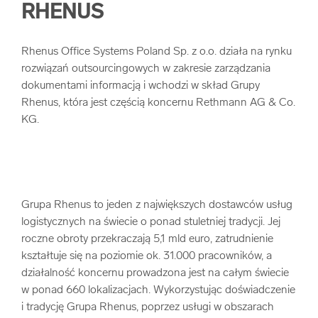
RHENUS
arrow_forward
Usługi digitalizacjyjne
Rhenus Office Systems Poland Sp. z o.o. działa na rynku
arrow_forward
Osuszanie dokumentów
rozwiązań outsourcingowych w zakresie zarządzania
dokumentami informacją i wchodzi w skład Grupy
Rhenus, która jest częścią koncernu Rethmann AG & Co.
arrow_forward
Pozostałe usługi
KG.
Grupa Rhenus to jeden z największych dostawców usług
logistycznych na świecie o ponad stuletniej tradycji. Jej
roczne obroty przekraczają 5,1 mld euro, zatrudnienie
kształtuje się na poziomie ok. 31.000 pracowników, a
działalność koncernu prowadzona jest na całym świecie
w ponad 660 lokalizacjach. Wykorzystując doświadczenie
i tradycję Grupa Rhenus, poprzez usługi w obszarach