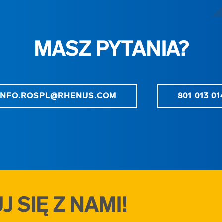
MASZ PYTANIA?
INFO.ROSPL@RHENUS.COM
801 013 01
 SIĘ Z NAMI!