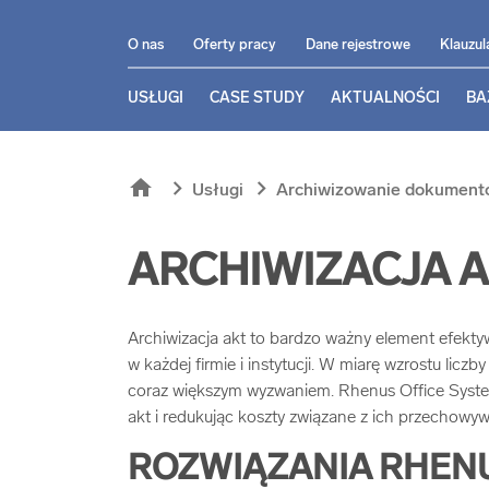
O nas
Oferty pracy
Dane rejestrowe
Klauzul
USŁUGI
CASE STUDY
AKTUALNOŚCI
BA
home
chevron_right
chevron_right
Usługi
Archiwizowanie dokumen
ARCHIWIZACJA 
Archiwizacja akt to bardzo ważny element efek
w każdej firmie i instytucji. W miarę wzrostu liczby 
coraz większym wyzwaniem. Rhenus Office Systems 
akt i redukując koszty związane z ich przechowy
ROZWIĄZANIA RHENU