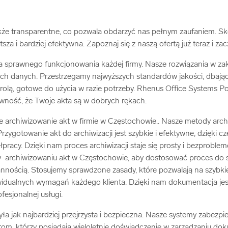
akże transparentne, co pozwala obdarzyć nas pełnym zaufaniem. Skor
za i bardziej efektywna. Zapoznaj się z naszą ofertą już teraz i zac
prawnego funkcjonowania każdej firmy. Nasze rozwiązania w zakr
ch danych. Przestrzegamy najwyższych standardów jakości, dbając 
olą, gotowe do użycia w razie potrzeby. Rhenus Office Systems Po
ewność, że Twoje akta są w dobrych rękach.
rchiwizowanie akt w firmie w Częstochowie.. Nasze metody archi
zygotowanie akt do archiwizacji jest szybkie i efektywne, dzięki c
acy. Dzięki nam proces archiwizacji staje się prosty i bezproblemo
y archiwizowaniu akt w Częstochowie, aby dostosować proces do s
arannością. Stosujemy sprawdzone zasady, które pozwalają na szybk
widualnych wymagań każdego klienta. Dzięki nam dokumentacja je
fesjonalnej usługi.
ła jak najbardziej przejrzysta i bezpieczna. Nasze systemy zabez
om, którzy posiadają wieloletnie doświadczenie w zarządzaniu d