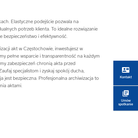
kach. Elastyczne podejście pozwala na
alnych potrzeb klienta. To idealne rozwiązanie
bie bezpieczeństwo i efektywność.
izacji akt w Częstochowie, inwestujesz w
jemy pełne wsparcie i transparentność na każdym
emy zabezpieczeń chronią akta przed
contact_mail
ufaj specjalistom i zyskaj spokój ducha,
Kontakt
 jest bezpieczna. Profesjonalna archiwizacja to
nia aktami.
library_books
Umów
spotkanie