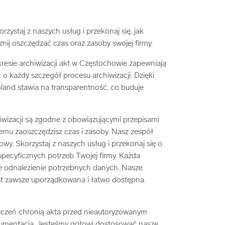
zystaj z naszych usług i przekonaj się, jak
znij oszczędzać czas oraz zasoby swojej firmy.
esie archiwizacji akt w Częstochowie zapewniają
o każdy szczegół procesu archiwizacji. Dzięki
land stawia na transparentność, co buduje
wizacji są zgodne z obowiązującymi przepisami
zemu zaoszczędzisz czas i zasoby. Nasz zespół
wy. Skorzystaj z naszych usług i przekonaj się o
pecyficznych potrzeb Twojej firmy. Każda
ie odnalezienie potrzebnych danych. Nasze
st zawsze uporządkowana i łatwo dostępna.
pieczeń chronią akta przed nieautoryzowanym
okumentacją. Jesteśmy gotowi dostosować nasze