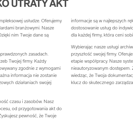
KO UTRATY AKT
ompleksowej usłudze. Oferujemy
informacje są w najlepszych rę
ndardami branżowymi. Nasze
dostosowanie usług do indywidu
Dzięki nim Twoje dane są
dla każdej firmy, która ceni so
Wybierając nasze usługi archiw
a sprawdzonych zasadach.
przyszłość swojej firmy. Oferu
eb Twojej firmy. Każdy
etapie współpracy. Nasze syst
chowywany zgodnie z wymogami
nieautoryzowanym dostępem. Za
ażna informacja nie zostanie
wiedząc, że Twoja dokumentacja
zowych działaniach swojej
klucz do skutecznego zarządza
ność czasu i zasobów. Nasz
cesu, od przygotowania akt do
Zyskujesz pewność, że Twoje