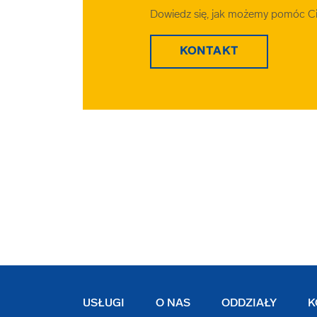
Dowiedz się, jak możemy pomóc Ci 
KONTAKT
USŁUGI
O NAS
ODDZIAŁY
K