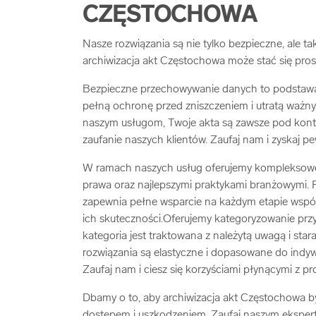
CZĘSTOCHOWA
Nasze rozwiązania są nie tylko bezpieczne, ale t
archiwizacja akt Częstochowa może stać się prosts
Bezpieczne przechowywanie danych to podstawa s
pełną ochronę przed zniszczeniem i utratą ważny
naszym usługom, Twoje akta są zawsze pod kontr
zaufanie naszych klientów. Zaufaj nam i zyskaj p
W ramach naszych usług oferujemy kompleksowe a
prawa oraz najlepszymi praktykami branżowymi. Pr
zapewnia pełne wsparcie na każdym etapie współpr
ich skuteczności.Oferujemy kategoryzowanie prz
kategoria jest traktowana z należytą uwagą i st
rozwiązania są elastyczne i dopasowane do indy
Zaufaj nam i ciesz się korzyściami płynącymi z pro
Dbamy o to, aby archiwizacja akt Częstochowa by
dostępem i uszkodzeniem. Zaufaj naszym ekspert