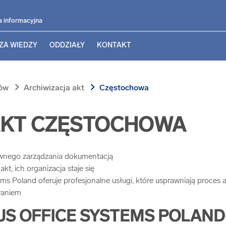
a informacyjna
ZA WIEDZY
ODDZIAŁY
KONTAKT
chevron_right
chevron_right
tów
Archiwizacja akt
Częstochowa
AKT CZĘSTOCHOWA
tywnego zarządzania dokumentacją
akt, ich organizacja staje się
Poland oferuje profesjonalne usługi, które usprawniają proces arc
waniem
S OFFICE SYSTEMS POLAND