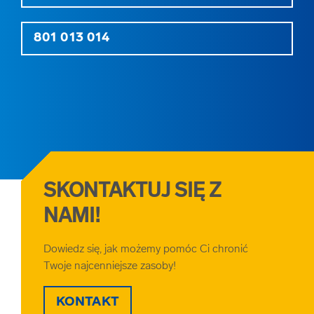
801 013 014
SKONTAKTUJ SIĘ Z
NAMI!
Dowiedz się, jak możemy pomóc Ci chronić
Twoje najcenniejsze zasoby!
KONTAKT