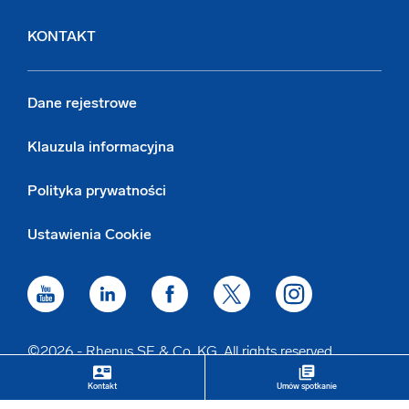
KONTAKT
Dane rejestrowe
Klauzula informacyjna
Polityka prywatności
Ustawienia Cookie
©2026 - Rhenus SE & Co. KG. All rights reserved.
contact_mail
library_books
keyboard_arrow_up
Kontakt
Umów spotkanie