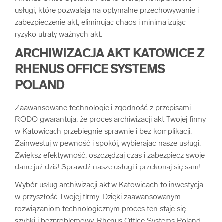
usługi, które pozwalają na optymalne przechowywanie i
arrow_forward
Usługi digitalizacjyjne
zabezpieczenie akt, eliminując chaos i minimalizując
ryzyko utraty ważnych akt.
arrow_forward
Osuszanie dokumentów
ARCHIWIZACJA AKT KATOWICE Z
RHENUS OFFICE SYSTEMS
arrow_forward
Pozostałe usługi
POLAND
Zaawansowane technologie i zgodność z przepisami
RODO gwarantują, że proces archiwizacji akt Twojej firmy
w Katowicach przebiegnie sprawnie i bez komplikacji.
Zainwestuj w pewność i spokój, wybierając nasze usługi.
Zwiększ efektywność, oszczędzaj czas i zabezpiecz swoje
dane już dziś! Sprawdź nasze usługi i przekonaj się sam!
Wybór usług archiwizacji akt w Katowicach to inwestycja
w przyszłość Twojej firmy. Dzięki zaawansowanym
rozwiązaniom technologicznym proces ten staje się
szybki i bezproblemowy. Rhenus Office Systems Poland