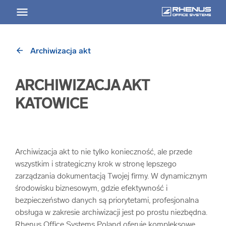
arrow_back
Archiwizacja akt
arrow_back
Powrót
ARCHIWIZACJA AKT
USŁUGI
KATOWICE
Usługi Przegląd
arrow_forward
Niszczenie nośników informacji
Archiwizacja akt to nie tylko konieczność, ale przede
wszystkim i strategiczny krok w stronę lepszego
zarządzania dokumentacją Twojej firmy. W dynamicznym
arrow_forward
Archiwizowanie dokumentów
środowisku biznesowym, gdzie efektywność i
bezpieczeństwo danych są priorytetami, profesjonalna
arrow_forward
Przechowywanie dokumentacji
obsługa w zakresie archiwizacji jest po prostu niezbędna.
Rhenus Office Systems Poland oferuje kompleksowe