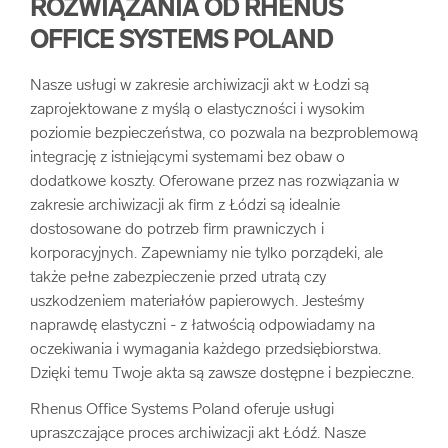
ROZWIĄZANIA OD RHENUS
arrow_forward
Usługi digitalizacjyjne
OFFICE SYSTEMS POLAND
Nasze usługi w zakresie archiwizacji akt w Łodzi są
arrow_forward
Osuszanie dokumentów
zaprojektowane z myślą o elastyczności i wysokim
poziomie bezpieczeństwa, co pozwala na bezproblemową
arrow_forward
Pozostałe usługi
integrację z istniejącymi systemami bez obaw o
dodatkowe koszty. Oferowane przez nas rozwiązania w
zakresie archiwizacji ak firm z Łódzi są idealnie
dostosowane do potrzeb firm prawniczych i
korporacyjnych. Zapewniamy nie tylko porządeki, ale
także pełne zabezpieczenie przed utratą czy
uszkodzeniem materiałów papierowych. Jesteśmy
naprawdę elastyczni - z łatwością odpowiadamy na
oczekiwania i wymagania każdego przedsiębiorstwa.
Dzięki temu Twoje akta są zawsze dostępne i bezpieczne.
Rhenus Office Systems Poland oferuje usługi
upraszczające proces archiwizacji akt Łódź. Nasze