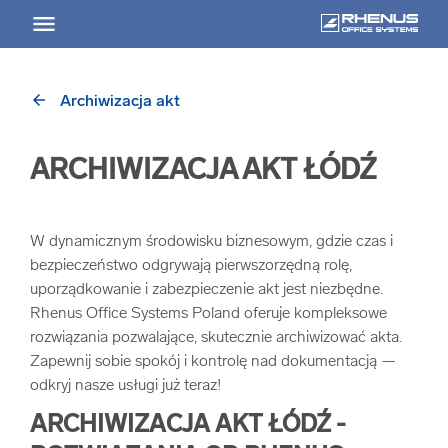
arrow_back
Archiwizacja akt
arrow_back
Powrót
ARCHIWIZACJA AKT ŁÓDŹ
USŁUGI
Usługi Przegląd
W dynamicznym środowisku biznesowym, gdzie czas i
bezpieczeństwo odgrywają pierwszorzędną rolę,
arrow_forward
uporządkowanie i zabezpieczenie akt jest niezbędne.
Niszczenie nośników informacji
Rhenus Office Systems Poland oferuje kompleksowe
rozwiązania pozwalające, skutecznie archiwizować akta.
arrow_forward
Archiwizowanie dokumentów
Zapewnij sobie spokój i kontrolę nad dokumentacją —
odkryj nasze usługi już teraz!
arrow_forward
Przechowywanie dokumentacji
ARCHIWIZACJA AKT ŁÓDŹ -