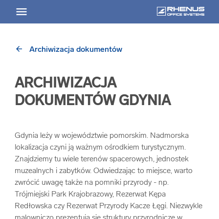
arrow_back
Archiwizacja dokumentów
arrow_back
Powrót
ARCHIWIZACJA
USŁUGI
DOKUMENTÓW GDYNIA
Usługi Przegląd
Gdynia leży w województwie pomorskim. Nadmorska
arrow_forward
Niszczenie nośników informacji
lokalizacja czyni ją ważnym ośrodkiem turystycznym.
Znajdziemy tu wiele terenów spacerowych, jednostek
muzealnych i zabytków. Odwiedzając to miejsce, warto
arrow_forward
Archiwizowanie dokumentów
zwrócić uwagę także na pomniki przyrody - np.
Trójmiejski Park Krajobrazowy, Rezerwat Kępa
arrow_forward
Przechowywanie dokumentacji
Redłowska czy Rezerwat Przyrody Kacze Łęgi. Niezwykle
malowniczo prezentują się struktury przyrodnicze w