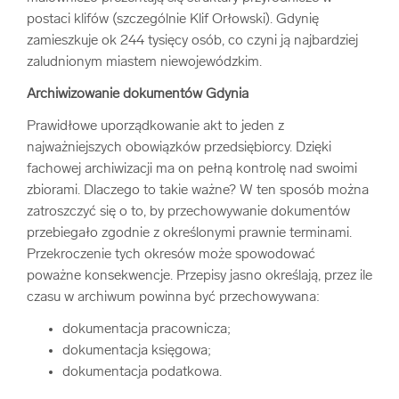
postaci klifów (szczególnie Klif Orłowski). Gdynię
arrow_forward
Usługi digitalizacjyjne
zamieszkuje ok 244 tysięcy osób, co czyni ją najbardziej
zaludnionym miastem niewojewódzkim.
arrow_forward
Osuszanie dokumentów
Archiwizowanie dokumentów Gdynia
Prawidłowe uporządkowanie akt to jeden z
arrow_forward
Pozostałe usługi
najważniejszych obowiązków przedsiębiorcy. Dzięki
fachowej archiwizacji ma on pełną kontrolę nad swoimi
zbiorami. Dlaczego to takie ważne? W ten sposób można
zatroszczyć się o to, by przechowywanie dokumentów
przebiegało zgodnie z określonymi prawnie terminami.
Przekroczenie tych okresów może spowodować
poważne konsekwencje. Przepisy jasno określają, przez ile
czasu w archiwum powinna być przechowywana:
dokumentacja pracownicza;
dokumentacja księgowa;
dokumentacja podatkowa.