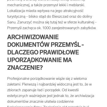
mechanicznej, a także przemysł lekki i meblarski.
arrow_forward
Usługi digitalizacjyjne
Lokalizacja miasta wpływa na jego atrakcyjność
turystyczną - blisko stąd do Bieszczad oraz do doliny
arrow_forward
Osuszanie dokumentów
Sanu. Zanurzyć można się tutaj też w sferze kulturalnej -
Przemyśl zachęca ok. 1000 zarejestrowanych zabytków.
arrow_forward
Pozostałe usługi
ARCHIWIZOWANIE
DOKUMENTÓW PRZEMYŚL -
DLACZEGO PRAWIDŁOWE
UPORZĄDKOWANIE MA
ZNACZENIE?
Profesjonalne porządkowanie wiąże się z wieloma
zaletami. Pierwszą i najbardziej widoczną jest to, że w
zbiorach zapanuje ład i porządek. Od kwestii
estetycznych ważniejsze jest jednak to, że archiwizacja
dokumentów znacznie ułatwia codzienne