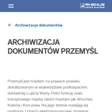
arrow_back
Archiwizacja dokumentów
arrow_back
Powrót
ARCHIWIZACJA
USŁUGI
DOKUMENTÓW PRZEMYŚL
Usługi Przegląd
arrow_forward
Niszczenie nośników informacji
Przemyśl jest miastem na prawach powiatu,
zlokalizowanym w województwie podkarpackim,
arrow_forward
Archiwizowanie dokumentów
dokładniej u ujścia Warty. Pełni funkcję szalu
tranzytowego między takimi miastami jak Wrocław,
arrow_forward
Przechowywanie dokumentacji
Kraków i Korczowa. Na jego terenie rozwijają się
podmioty z branży elektromaszynowej, drzewnej,