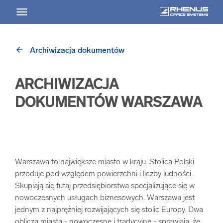
arrow_back
Archiwizacja dokumentów
arrow_back
Powrót
ARCHIWIZACJA
USŁUGI
DOKUMENTÓW WARSZAWA
Usługi Przegląd
arrow_forward
Niszczenie nośników informacji
Warszawa to największe miasto w kraju. Stolica Polski
przoduje pod względem powierzchni i liczby ludności.
arrow_forward
Archiwizowanie dokumentów
Skupiają się tutaj przedsiębiorstwa specjalizujące się w
nowoczesnych usługach biznesowych. Warszawa jest
arrow_forward
Przechowywanie dokumentacji
jednym z najprężniej rozwijających się stolic Europy. Dwa
oblicza miasta - nowoczesne i tradycyjne - sprawiają, że