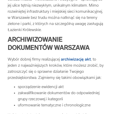
jej ulice tętnią niezwykłym, unikalnym klimatem. Mimo
arrow_forward
Usługi digitalizacjyjne
rozwiniętej infrastruktury i miejskiej sieci komunikacyjnej,
w Warszawie bez trudu można natknąć się na tereny
arrow_forward
Osuszanie dokumentów
zielone i parki, z których na szczególną uwagę zasługują
Łazienki Królewskie.
arrow_forward
Pozostałe usługi
ARCHIWIZOWANIE
DOKUMENTÓW WARSZAWA
Wybór dobrej firmy realizującej
archiwizację akt
, to
jeden z najważniejszych kroków, które możesz zrobić, by
zatroszczyć się o sprawne działanie Twojego
przedsiębiorstwa. Zajmiemy się takimi obowiązkami jak:
sporządzenie ewidencji akt
zakwalifikowanie dokumentów do odpowiedniej
grupy rzeczowej i kategorii
uformowanie tematyczne i chronologiczne