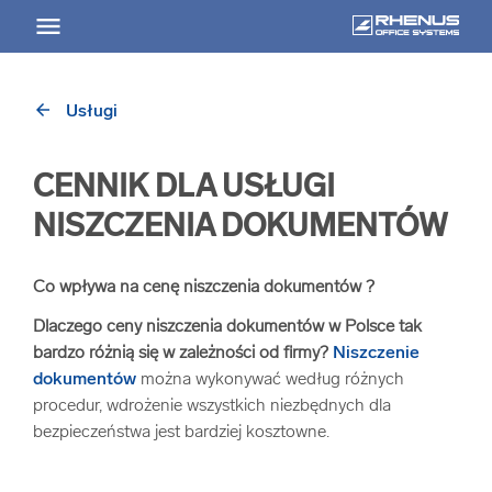
arrow_back
Usługi
arrow_back
Powrót
CENNIK DLA USŁUGI
USŁUGI
NISZCZENIA DOKUMENTÓW
Usługi Przegląd
Co wpływa na cenę niszczenia dokumentów ?
arrow_forward
Niszczenie nośników informacji
Dlaczego ceny niszczenia dokumentów w Polsce tak
bardzo różnią się w zależności od firmy?
Niszczenie
dokumentów
można wykonywać według różnych
arrow_forward
Archiwizowanie dokumentów
procedur, wdrożenie wszystkich niezbędnych dla
bezpieczeństwa jest bardziej kosztowne.
arrow_forward
Przechowywanie dokumentacji