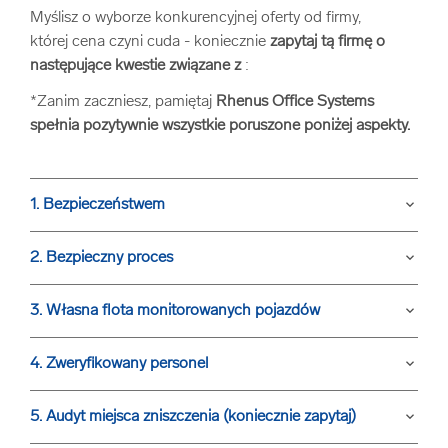
Myślisz o wyborze konkurencyjnej oferty od firmy,
arrow_forward
Usługi digitalizacjyjne
której cena czyni cuda - koniecznie
zapytaj tą firmę o
następujące kwestie związane z
:
arrow_forward
Osuszanie dokumentów
*Zanim zaczniesz, pamiętaj
Rhenus Office Systems
spełnia pozytywnie wszystkie poruszone poniżej aspekty.
arrow_forward
Pozostałe usługi
1. Bezpieczeństwem
keyboard_arrow_down
2. Bezpieczny proces
keyboard_arrow_down
3. Własna flota monitorowanych pojazdów
keyboard_arrow_down
4. Zweryfikowany personel
keyboard_arrow_down
5. Audyt miejsca zniszczenia (koniecznie zapytaj)
keyboard_arrow_down