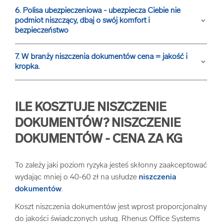
6. Polisa ubezpieczeniowa - ubezpiecza Ciebie nie
podmiot niszczący, dbaj o swój komfort i
keyboard_arrow_down
bezpieczeństwo
7. W branży niszczenia dokumentów cena = jakość i
keyboard_arrow_down
kropka.
ILE KOSZTUJE NISZCZENIE
DOKUMENTÓW? NISZCZENIE
DOKUMENTÓW - CENA ZA KG
To zależy jaki poziom ryzyka jesteś skłonny zaakceptować
wydając mniej o 40-60 zł na usłudze
niszczenia
dokumentów
.
Koszt niszczenia dokumentów jest wprost proporcjonalny
do jakości świadczonych usług. Rhenus Office Systems