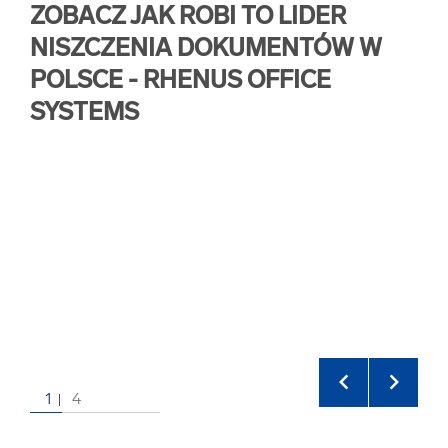
ZOBACZ JAK ROBI TO LIDER
NISZCZENIA DOKUMENTÓW W
POLSCE - RHENUS OFFICE
SYSTEMS
U
CE
D
1
4