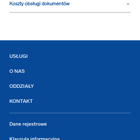
Koszty obsługi dokumentów
keyboard_arrow_down
USŁUGI
O NAS
ODDZIAŁY
KONTAKT
Dane rejestrowe
Klauzula informacyjna