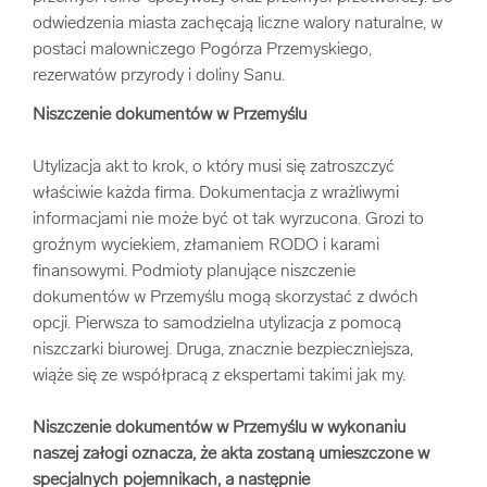
odwiedzenia miasta zachęcają liczne walory naturalne, w
arrow_forward
Usługi digitalizacjyjne
postaci malowniczego Pogórza Przemyskiego,
rezerwatów przyrody i doliny Sanu.
arrow_forward
Osuszanie dokumentów
Niszczenie dokumentów w Przemyślu
arrow_forward
Pozostałe usługi
Utylizacja akt to krok, o który musi się zatroszczyć
właściwie każda firma. Dokumentacja z wrażliwymi
informacjami nie może być ot tak wyrzucona. Grozi to
groźnym wyciekiem, złamaniem RODO i karami
finansowymi. Podmioty planujące niszczenie
dokumentów w Przemyślu mogą skorzystać z dwóch
opcji. Pierwsza to samodzielna utylizacja z pomocą
niszczarki biurowej. Druga, znacznie bezpieczniejsza,
wiąże się ze współpracą z ekspertami takimi jak my.
Niszczenie dokumentów w Przemyślu w wykonaniu
naszej załogi oznacza, że akta zostaną umieszczone w
specjalnych pojemnikach, a następnie