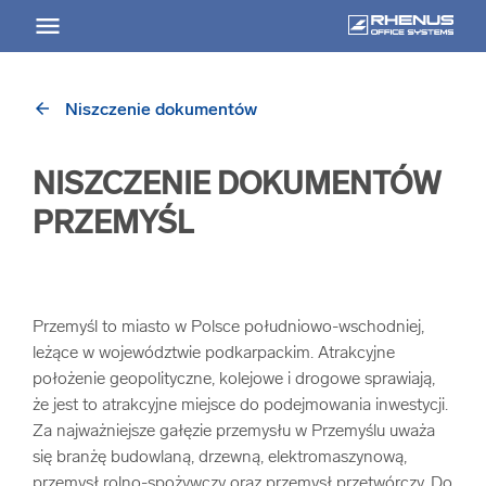
arrow_back
Niszczenie dokumentów
arrow_back
Powrót
NISZCZENIE DOKUMENTÓW
USŁUGI
PRZEMYŚL
Usługi Przegląd
arrow_forward
Niszczenie nośników informacji
Przemyśl to miasto w Polsce południowo-wschodniej,
leżące w województwie podkarpackim. Atrakcyjne
położenie geopolityczne, kolejowe i drogowe sprawiają,
arrow_forward
Archiwizowanie dokumentów
że jest to atrakcyjne miejsce do podejmowania inwestycji.
Za najważniejsze gałęzie przemysłu w Przemyślu uważa
arrow_forward
Przechowywanie dokumentacji
się branżę budowlaną, drzewną, elektromaszynową,
przemysł rolno-spożywczy oraz przemysł przetwórczy. Do