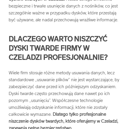
bezpieczne i trwałe usunięcie danych z nośników, co jest
arrow_forward
Usługi digitalizacjyjne
szczególnie ważne w przypadku dysków, które przestają
być używane, ale nadal przechowują wrażliwe informacje.
arrow_forward
Osuszanie dokumentów
DLACZEGO WARTO NISZCZYĆ
arrow_forward
Pozostałe usługi
DYSKI TWARDE FIRMY W
CZELADZI PROFESJONALNIE?
Wiele firm stosuje różne metody usuwania danych, lecz
standardowe „usuwanie plików” nie jest wystarczające, by
zabezpieczyć dane przed ich późniejszym odzyskaniem.
Dyski twarde często przechowują dane nawet po ich
pozornym „usunięciu”. Współczesne technologie
umożliwiają odzyskanie informacji, które nie zostały
całkowicie wymazane.
Dlatego tylko profesjonalne
niszczenie dysków twardych, które oferujemy w Czeladzi,
zapewnia pełne bezpieczeństwo.