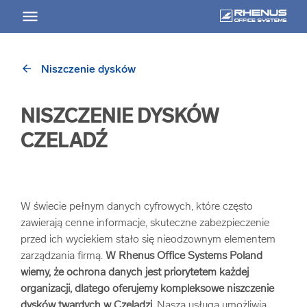
arrow_back
Niszczenie dysków
arrow_back
Powrót
NISZCZENIE DYSKÓW
USŁUGI
CZELADŹ
Usługi Przegląd
arrow_forward
Niszczenie nośników informacji
W świecie pełnym danych cyfrowych, które często
zawierają cenne informacje, skuteczne zabezpieczenie
przed ich wyciekiem stało się nieodzownym elementem
arrow_forward
Archiwizowanie dokumentów
zarządzania firmą.
W Rhenus Office Systems Poland
wiemy, że ochrona danych jest priorytetem każdej
arrow_forward
Przechowywanie dokumentacji
organizacji, dlatego oferujemy kompleksowe niszczenie
dysków twardych w Czeladzi.
Nasza usługa umożliwia