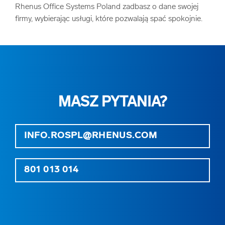
Rhenus Office Systems Poland zadbasz o dane swojej
firmy, wybierając usługi, które pozwalają spać spokojnie.
MASZ PYTANIA?
INFO.ROSPL@RHENUS.COM
801 013 014