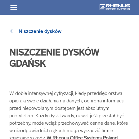
arrow_back
Niszczenie dysków
arrow_back
Powrót
NISZCZENIE DYSKÓW
USŁUGI
GDAŃSK
Usługi Przegląd
arrow_forward
Niszczenie nośników informacji
W dobie intensywnej cyfryzacji, kiedy przedsiębiorstwa
opierają swoje działania na danych, ochrona informacji
przed niepowołanym dostępem jest absolutnym
arrow_forward
Archiwizowanie dokumentów
priorytetem. Każdy dysk twardy, nawet jeśli przestał być
potrzebny, może wciąż przechowywać cenne dane, które
arrow_forward
Przechowywanie dokumentacji
w nieodpowiednich rękach mogą wyrządzić firmie
znaczące szkody.
W Rhenus Office Systems Poland