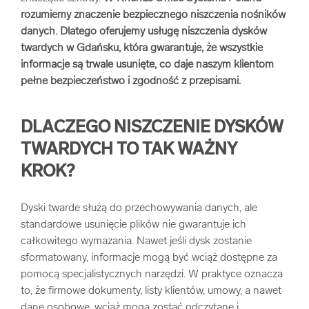
rozumiemy znaczenie bezpiecznego niszczenia nośników
arrow_forward
Usługi digitalizacjyjne
danych. Dlatego oferujemy usługę niszczenia dysków
twardych w Gdańsku, która gwarantuje, że wszystkie
arrow_forward
Osuszanie dokumentów
informacje są trwale usunięte, co daje naszym klientom
pełne bezpieczeństwo i zgodność z przepisami.
arrow_forward
Pozostałe usługi
DLACZEGO NISZCZENIE DYSKÓW
TWARDYCH TO TAK WAŻNY
KROK?
Dyski twarde służą do przechowywania danych, ale
standardowe usunięcie plików nie gwarantuje ich
całkowitego wymazania. Nawet jeśli dysk zostanie
sformatowany, informacje mogą być wciąż dostępne za
pomocą specjalistycznych narzędzi. W praktyce oznacza
to, że firmowe dokumenty, listy klientów, umowy, a nawet
dane osobowe, wciąż mogą zostać odczytane i