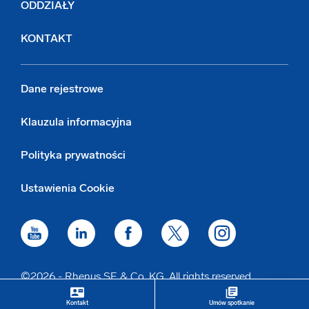
ODDZIAŁY
KONTAKT
Dane rejestrowe
Klauzula informacyjna
Polityka prywatności
Ustawienia Cookie
©2026 - Rhenus SE & Co. KG. All rights reserved.
contact_mail
library_books
keyboard_arrow_up
Kontakt
Umów spotkanie