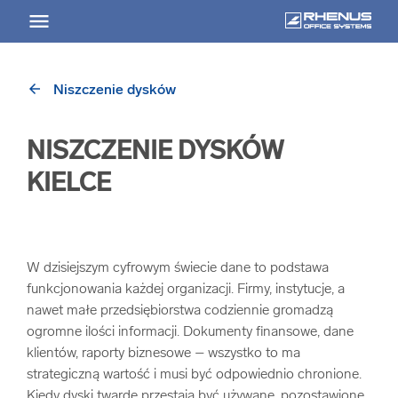
arrow_back
Niszczenie dysków
arrow_back
Powrót
NISZCZENIE DYSKÓW
USŁUGI
KIELCE
Usługi Przegląd
arrow_forward
Niszczenie nośników informacji
W dzisiejszym cyfrowym świecie dane to podstawa
funkcjonowania każdej organizacji. Firmy, instytucje, a
nawet małe przedsiębiorstwa codziennie gromadzą
arrow_forward
Archiwizowanie dokumentów
ogromne ilości informacji. Dokumenty finansowe, dane
klientów, raporty biznesowe – wszystko to ma
arrow_forward
Przechowywanie dokumentacji
strategiczną wartość i musi być odpowiednio chronione.
Kiedy dyski twarde przestają być używane, pozostawione