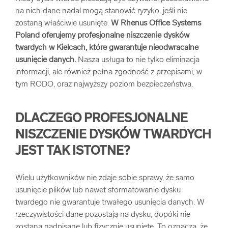
na nich dane nadal mogą stanowić ryzyko, jeśli nie
arrow_forward
Usługi digitalizacjyjne
zostaną właściwie usunięte.
W Rhenus Office Systems
Poland oferujemy profesjonalne niszczenie dysków
arrow_forward
Osuszanie dokumentów
twardych w Kielcach, które gwarantuje nieodwracalne
usunięcie danych.
Nasza usługa to nie tylko eliminacja
informacji, ale również pełna zgodność z przepisami, w
arrow_forward
Pozostałe usługi
tym RODO, oraz najwyższy poziom bezpieczeństwa.
DLACZEGO PROFESJONALNE
NISZCZENIE DYSKÓW TWARDYCH
JEST TAK ISTOTNE?
Wielu użytkowników nie zdaje sobie sprawy, że samo
usunięcie plików lub nawet sformatowanie dysku
twardego nie gwarantuje trwałego usunięcia danych. W
rzeczywistości dane pozostają na dysku, dopóki nie
zostaną nadpisane lub fizycznie usunięte. To oznacza, że