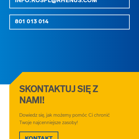
INFO.ROSPL@RHENUS.COM
801 013 014
SKONTAKTUJ SIĘ Z
NAMI!
Dowiedz się, jak możemy pomóc Ci chronić
Twoje najcenniejsze zasoby!
KONTAKT