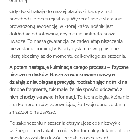
ochroną.
Gdy dyski trafiają do naszej placówki, każdy z nich
przechodzi proces rejestracji. Wyobraź sobie starannie
prowadzoną ewidencję, w której każdy nośnik jest
dokładnie odnotowany, aby nic nie umknęło naszej
uwadze. To nasza gwarancja, że żaden etap niszczenia
nie zostanie pominięty. Każdy dysk ma swoją historię,
którą śledzimy aż do momentu całkowitego zniszczenia.
A potem następuje kulminacja całego procesu – fizyczne
niszczenie dysków. Nasze zaawansowane maszyny
działają z nieubłaganą precyzją, rozdrabniając nośniki na
drobne fragmenty, tak małe, że nie sposób odczytać z
nich choćby skrawka informacji.
To technologia, która nie
zna kompromisów, zapewniając, że Twoje dane zostaną
zniszczone na zawsze.
Po zakończeniu niszczenia otrzymujesz coś niezwykle
ważnego – certyfikat. To nie tylko formalny dokument, ale
przede wszystkim dowód, że cały proces został