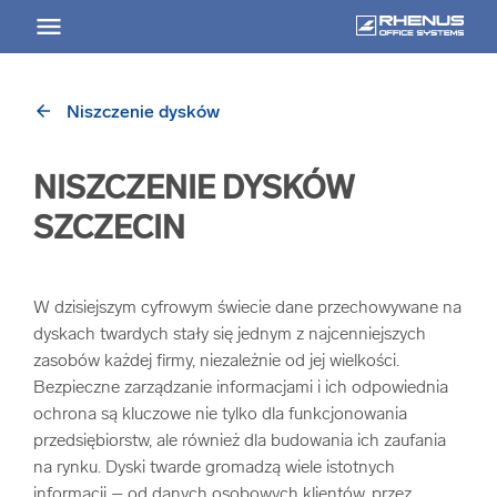
arrow_back
Niszczenie dysków
arrow_back
Powrót
NISZCZENIE DYSKÓW
USŁUGI
SZCZECIN
Usługi Przegląd
W dzisiejszym cyfrowym świecie dane przechowywane na
arrow_forward
Niszczenie nośników informacji
dyskach twardych stały się jednym z najcenniejszych
zasobów każdej firmy, niezależnie od jej wielkości.
Bezpieczne zarządzanie informacjami i ich odpowiednia
arrow_forward
Archiwizowanie dokumentów
ochrona są kluczowe nie tylko dla funkcjonowania
przedsiębiorstw, ale również dla budowania ich zaufania
arrow_forward
Przechowywanie dokumentacji
na rynku. Dyski twarde gromadzą wiele istotnych
informacji – od danych osobowych klientów, przez