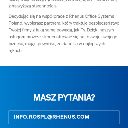
z najwyższą starannością.
Decydując się na współpracę z Rhenus Office Systems
Poland, wybierasz partnera, który traktuje bezpieczeństwo
Twojej firmy z taką samą powagą, jak Ty. Dzięki naszym
usługom możesz skoncentrować się na rozwoju swojego
biznesu, mając pewność, że dane są w najlepszych
rękach.
MASZ PYTANIA?
INFO.ROSPL@RHENUS.COM