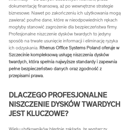
dokumentację finansową, aż po wewnętrzne strategie
arrow_forward
Usługi digitalizacjyjne
biznesowe. Nawet po zakończeniu ich użytkowania mogą
zawierać poufne dane, które w nieodpowiednich rękach
arrow_forward
Osuszanie dokumentów
mogłyby stanowić zagrożenie dla bezpieczeństwa firmy.
Profesjonalne niszczenie dysków twardych to jedyny
sposób na trwałe usunięcie informacji i eliminację ryzyka
arrow_forward
Pozostałe usługi
ich odzyskania.
Rhenus Office Systems Poland oferuje w
Szczecinie kompleksową usługę niszczenia dysków
twardych, która spełnia najwyższe standardy i zapewnia
pełne bezpieczeństwo danych oraz zgodność z
przepisami prawa.
DLACZEGO PROFESJONALNE
NISZCZENIE DYSKÓW TWARDYCH
JEST KLUCZOWE?
Wielu użytkowników błędnie zakłada, że wystarczy