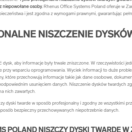
ez niepowołane osoby.
Rhenus Office Systems Poland oferuje w Z
zpieczeństwa i jest zgodna z wymogami prawnymi, gwarantując peł
ONALNE NISZCZENIE DYSKÓ
 dysk, aby informacje były trwale zniszczone. W rzeczywistości jed
 przy wsparciu oprogramowania. Wyciek informacji to duże probl
y, które przechowują informacje takie jak dane osobowe, dokumenty
ieodpowiednim usunięciem danych. Niszczenie dysków twardych zg
na nich zawartych.
 dyski twarde w sposób profesjonalny i zgodny ze wszystkimi prze
sposób bezpieczny przechowywanych niepotrzebnie danych.
MS POLAND NISZCZY DYSKI TWARDE W