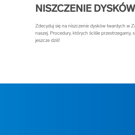
NISZCZENIE DYSKÓ
Zdecyduj się na niszczenie dysków twardych w 
naszej. Procedury, których ściśle przestrzegamy,
jeszcze dziś!