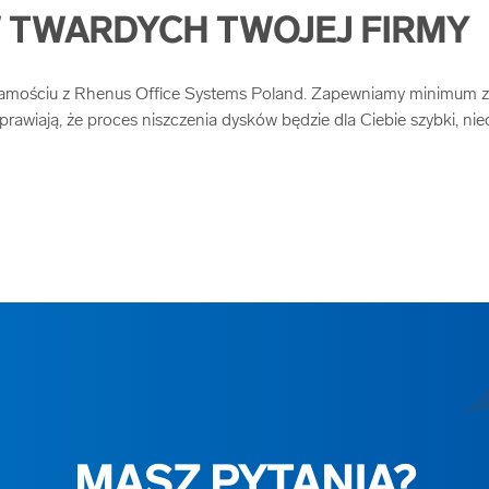
W TWARDYCH TWOJEJ FIRMY
Zamościu z Rhenus Office Systems Poland. Zapewniamy minimum z
 sprawiają, że proces niszczenia dysków będzie dla Ciebie szybki, 
MASZ PYTANIA?