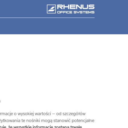
D
formacje o wysokiej wartości – od szczegółów
użytkowania te nośniki mogą stanowić potencjalne
je, że wszystkie informacje zostaną trwale