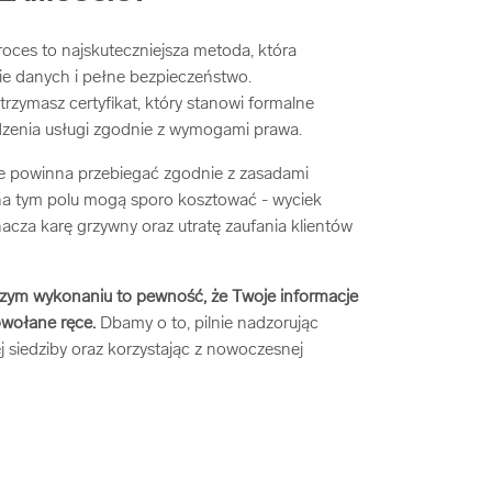
roces to najskuteczniejsza metoda, która
ie danych i pełne bezpieczeństwo.
rzymasz certyfikat, który stanowi formalne
dzenia usługi zgodnie z wymogami prawa.
ze powinna przebiegać zgodnie z zasadami
na tym polu mogą sporo kosztować - wyciek
acza karę grzywny oraz utratę zaufania klientów
ym wykonaniu to pewność, że Twoje informacje
powołane ręce.
Dbamy o to, pilnie nadzorując
j siedziby oraz korzystając z nowoczesnej