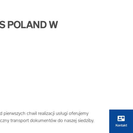
MS POLAND W
ierwszych chwil realizacji usługi oferujemy
contact_mail
eczny transport dokumentów do naszej siedziby.
Kontakt