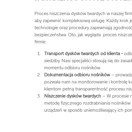
Proces niszczenia dysków twardych w naszej firm
aby zapewnić kompleksową usługę. Każdy krok j
technologie oraz procedury zapewniają zgodnoś
bezpieczeństwa. Oto, jak wygląda proces niszcz
firmie:
Transport dysków twardych od klienta -
odb
siedziby. Nasi specjaliści stosują się do zas
momentu odbioru nośników.
Dokumentacja odbioru nośników
– prowadzi
pozwala nam na monitorowanie i kontrolę k
klientom pełną transparentność procesu nis
Niszczenie dysków twardych
– W procesie n
metodę fizycznego rozdrabniania nośnikó
urządzeń w sposób uniemożliwiający ich po