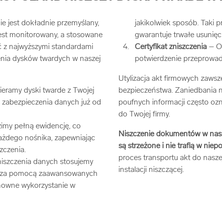
ie jest dokładnie przemyślany,
jakikolwiek sposób. Taki p
est monitorowany, a stosowane
gwarantuje trwałe usunięc
ć z najwyższymi standardami
Certyfikat zniszczenia
– Ot
enia dysków twardych w naszej
potwierdzenie przeprowa
Utylizacja akt firmowych zaws
ieramy dyski twarde z Twojej
bezpieczeństwa. Zaniedbania 
ad zabezpieczenia danych już od
poufnych informacji często ozn
do Twojej firmy.
my pełną ewidencję, co
Niszczenie dokumentów w nasz
ażdego nośnika, zapewniając
są strzeżone i nie trafią w nie
zczenia.
proces transportu akt do nasze
iszczenia danych stosujemy
instalacji niszczącej.
w za pomocą zaawansowanych
nowne wykorzystanie w