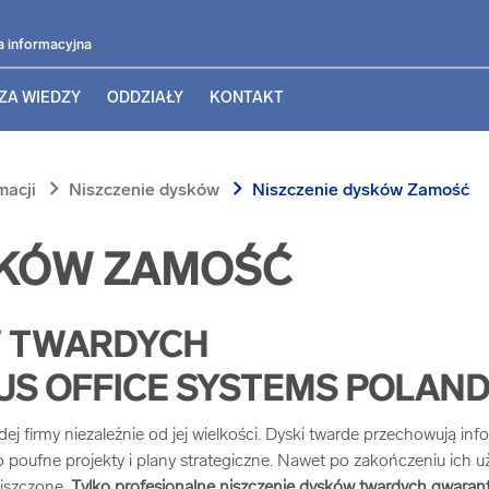
a informacyjna
ZA WIEDZY
ODDZIAŁY
KONTAKT
chevron_right
chevron_right
macji
Niszczenie dysków
Niszczenie dysków Zamość
SKÓW ZAMOŚĆ
W TWARDYCH
US OFFICE SYSTEMS POLAN
ej firmy niezależnie od jej wielkości. Dyski twarde przechowują in
 poufne projekty i plany strategiczne. Nawet po zakończeniu ich 
zniszczone.
Tylko profesjonalne niszczenie dysków twardych gwarantu