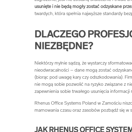
usunięte i nie będą mogły zostać odzyskane prz
twardych, która spełnia najwyższe standardy be
DLACZEGO PROFESJ
NIEZBĘDNE?
Niektórzy mylnie sądzą, że wystarczy sformatować
nieodwracalności – dane mogą zostać odzyskane
(biorąc pod uwagę kary czy odszkodowania). Firm
nie mogą sobie pozwolić na ryzyko związane z n
zapewnienia sobie trwałego usunięcia informacji 
Rhenus Office Systems Poland w Zamościu niszczy
marnowania czasu oraz zasobów pozbądź się w 
JAK RHENUS OFFICE SYSTE