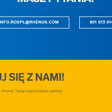
INFO.ROSPL@RHENUS.COM
801 013 01
 SIĘ Z NAMI!
chronić Twoje najcenniejsze zasoby!