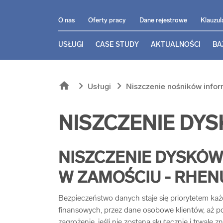
O nas
Oferty pracy
Dane rejestrowe
Klauzul
USŁUGI
CASE STUDY
AKTUALNOŚCI
BA
home
chevron_right
chevron_right
Usługi
Niszczenie nośników infor
NISZCZENIE DY
NISZCZENIE DYSKÓ
W ZAMOŚCIU - RHEN
Bezpieczeństwo danych staje się priorytetem każd
finansowych, przez dane osobowe klientów, aż po
zagrożenie, jeśli nie zostaną skutecznie i trwale 