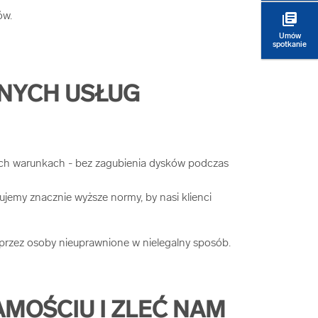
ów.
library_books
Umów
spotkanie
NYCH USŁUG
ych warunkach - bez zagubienia dysków podczas
ujemy znacznie wyższe normy, by nasi klienci
przez osoby nieuprawnione w nielegalny sposób.
MOŚCIU I ZLEĆ NAM