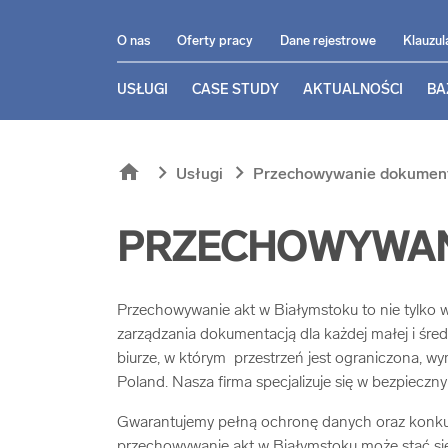
O nas
Oferty pracy
Dane rejestrowe
Klauzul
USŁUGI
CASE STUDY
AKTUALNOŚCI
BA
home
chevron_right
chevron_right
Usługi
Przechowywanie dokument
PRZECHOWYWANI
Przechowywanie akt w Białymstoku to nie tylko w
zarządzania dokumentacją dla każdej małej i śred
biurze, w którym przestrzeń jest ograniczona, 
Poland. Nasza firma specjalizuje się w bezpiec
Gwarantujemy pełną ochronę danych oraz konkure
przechowywanie akt w Białymstoku może stać się p