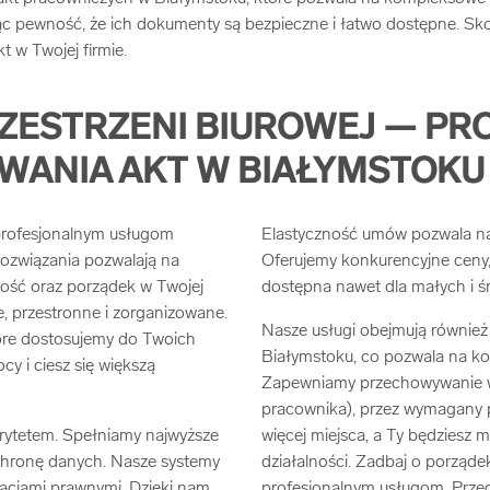
jąc pewność, że ich dokumenty są bezpieczne i łatwo dostępne. Skon
 w Twojej firmie.
ZESTRZENI BIUROWEJ — PR
WANIA AKT W BIAŁYMSTOKU
 profesjonalnym usługom
Elastyczność umów pozwala na 
ozwiązania pozwalają na
Oferujemy konkurencyjne ceny, 
ność oraz porządek w Twojej
dostępna nawet dla małych i ś
e, przestronne i zorganizowane.
Nasze usługi obejmują równie
tóre dostosujemy do Twoich
Białymstoku, co pozwala na k
cy i ciesz się większą
Zapewniamy przechowywanie 
pracownika), przez wymagany p
rytetem. Spełniamy najwyższe
więcej miejsca, a Ty będziesz 
chronę danych. Nasze systemy
działalności. Zadbaj o porząd
lacjami prawnymi. Dzięki nam,
profesjonalnym usługom. Przec