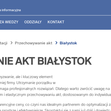
a informacyjna
ZA WIEDZY
ODDZIAŁY
KONTAKT
chevron_right
chevron_right
acji
Przechowywanie akt
Białystok
E AKT BIAŁYSTOK
yzwanie, ale i kluczowy element
niej firmy. Utrzymanie porządku w
wymaga profesjonalnych rozwiązań. Dlatego warto zwrócić uwagę na
znym i elastycznym przechowywaniu akt, dostosowanym do indywidua
ncyjne ceny, co czyni nas idealnym partnerem do optymalizacji 
rostsze i efektywniejsze. Skontaktuj się z nami już dziś i dowiedz 