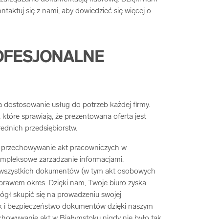
taktuj się z nami, aby dowiedzieć się więcej o
OFESJONALNE
dostosowanie usług do potrzeb każdej firmy.
które sprawiają, że prezentowana oferta jest
rednich przedsiębiorstw.
ż przechowywanie akt pracowniczych w
ompleksowe zarządzanie informacjami.
wszystkich dokumentów (w tym akt osobowych
rawem okres. Dzięki nam, Twoje biuro zyska
mógł skupić się na prowadzeniu swojej
ek i bezpieczeństwo dokumentów dzięki naszym
howywanie akt w Białymstoku nigdy nie było tak