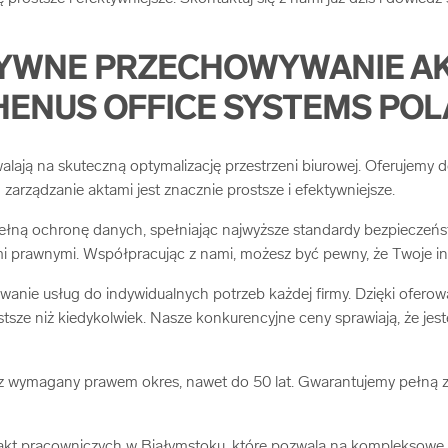
TYWNE PRZECHOWYWANIE AK
HENUS OFFICE SYSTEMS PO
lają na skuteczną optymalizację przestrzeni biurowej. Oferujemy 
arządzanie aktami jest znacznie prostsze i efektywniejsze.
ną ochronę danych, spełniając najwyższe standardy bezpieczeństw
i prawnymi. Współpracując z nami, możesz być pewny, że Twoje in
anie usług do indywidualnych potrzeb każdej firmy. Dzięki ofer
stsze niż kiedykolwiek. Nasze konkurencyjne ceny sprawiają, że je
ymagany prawem okres, nawet do 50 lat. Gwarantujemy pełną z
akt pracowniczych w Białymstoku, które pozwala na kompleksowe