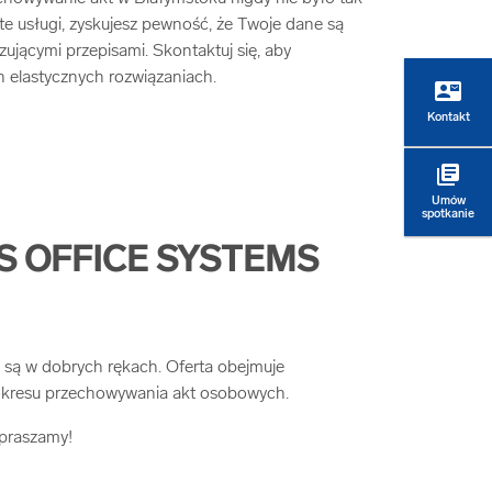
 te usługi, zyskujesz pewność, że Twoje dane są
jącymi przepisami. Skontaktuj się, aby
h elastycznych rozwiązaniach.
contact_mail
Kontakt
library_books
Umów
spotkanie
 OFFICE SYSTEMS
e są w dobrych rękach. Oferta obejmuje
 okresu przechowywania akt osobowych.
apraszamy!