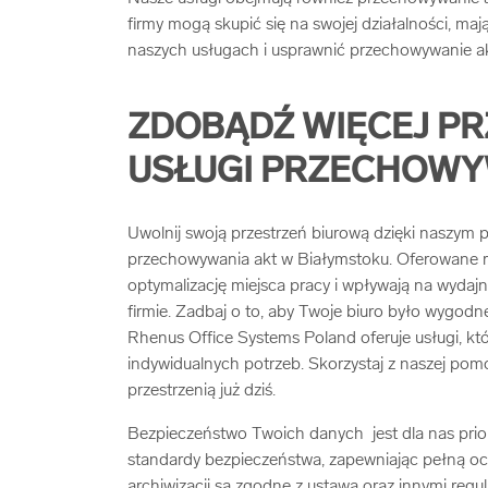
firmy mogą skupić się na swojej działalności, ma
naszych usługach i usprawnić przechowywanie akt
ZDOBĄDŹ WIĘCEJ PR
USŁUGI PRZECHOWY
Uwolnij swoją przestrzeń biurową dzięki naszym
przechowywania akt w Białymstoku. Oferowane r
optymalizację miejsca pracy i wpływają na wydaj
firmie. Zadbaj o to, aby Twoje biuro było wygodn
Rhenus Office Systems Poland oferuje usługi, k
indywidualnych potrzeb. Skorzystaj z naszej pomo
przestrzenią już dziś.
Bezpieczeństwo Twoich danych jest dla nas prio
standardy bezpieczeństwa, zapewniając pełną o
archiwizacji są zgodne z ustawą oraz innymi regu